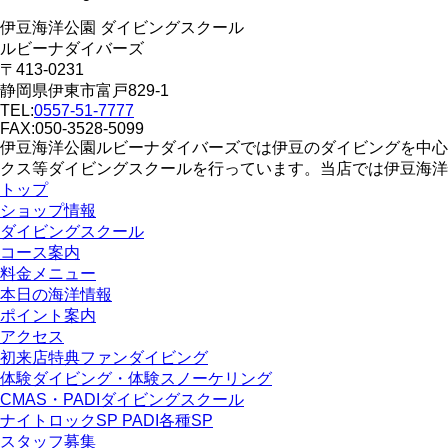
伊豆海洋公園 ダイビングスクール
ルビーナダイバーズ
〒413-0231
静岡県伊東市富戸829-1
TEL:
0557-51-7777
FAX:050-3528-5099
伊豆海洋公園ルビーナダイバーズでは伊豆のダイビングを中心
クス等ダイビングスクールを行っています。当店では伊豆海洋
トップ
ショップ情報
ダイビングスクール
コース案内
料金メニュー
本日の海洋情報
ポイント案内
アクセス
初来店特典ファンダイビング
体験ダイビング・体験スノーケリング
CMAS・PADIダイビングスクール
ナイトロックSP PADI各種SP
スタッフ募集