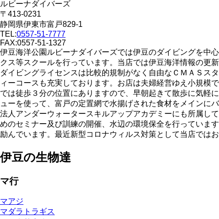
ルビーナダイバーズ
〒413-0231
静岡県伊東市富戸829-1
TEL:
0557-51-7777
FAX:0557-51-1327
伊豆海洋公園ルビーナダイバーズでは伊豆のダイビングを中心
クス等スクールを行っています。当店では伊豆海洋情報の更新
ダイビングライセンスは比較的規制がなく自由なＣＭＡＳスタ
ィーコースも充実しております。お店は夫婦経営ゆえ小規模で
では徒歩３分の位置にありますので、早朝起きて散歩に気軽に
ューを使って、富戸の定置網で水揚げされた食材をメインにバ
法人アンダーウォータースキルアップアカデミーにも所属して
めのセミナー及び訓練の開催、水辺の環境保全を行っています
励んでいます。最近新型コロナウィルス対策として当店ではお
伊豆の生物達
マ行
マアジ
マダラトラギス