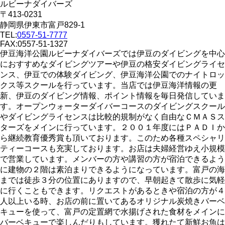
ルビーナダイバーズ
〒413-0231
静岡県伊東市富戸829-1
TEL:
0557-51-7777
FAX:0557-51-1327
伊豆海洋公園ルビーナダイバーズでは伊豆のダイビングを中心
におすすめなダイビングツアーや伊豆の格安ダイビングライセ
ンス、伊豆での体験ダイビング、伊豆海洋公園でのナイトロッ
クス等スクールを行っています。当店では伊豆海洋情報の更
新、伊豆のダイビング情報、ポイント情報を毎日発信していま
す。オープンウォーターダイバーコースのダイビングスクール
やダイビングライセンスは比較的規制がなく自由なＣＭＡＳス
ターズをメインに行っています。２００１年度にはＰＡＤＩか
ら継続教育優秀賞も頂いております。このため各種スペシャリ
ティーコースも充実しております。お店は夫婦経営ゆえ小規模
で営業しています。メンバーの方や講習の方が宿泊できるよう
に建物の２階は素泊まりできるようになっています。富戸の海
までは徒歩３分の位置にありますので、早朝起きて散歩に気軽
に行くこともできます。リクエストがあるときや宿泊の方が４
人以上いる時、お店の前に置いてあるオリジナル炭焼きバーベ
キューを使って、富戸の定置網で水揚げされた食材をメインに
バーベキューで楽しんだりもしています。獲れたて新鮮お魚は