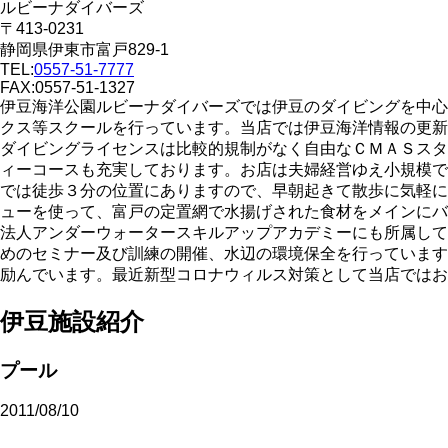
ルビーナダイバーズ
〒413-0231
静岡県伊東市富戸829-1
TEL:
0557-51-7777
FAX:0557-51-1327
伊豆海洋公園ルビーナダイバーズでは伊豆のダイビングを中心
クス等スクールを行っています。当店では伊豆海洋情報の更新
ダイビングライセンスは比較的規制がなく自由なＣＭＡＳスタ
ィーコースも充実しております。お店は夫婦経営ゆえ小規模で
では徒歩３分の位置にありますので、早朝起きて散歩に気軽に
ューを使って、富戸の定置網で水揚げされた食材をメインにバ
法人アンダーウォータースキルアップアカデミーにも所属して
めのセミナー及び訓練の開催、水辺の環境保全を行っています
励んでいます。最近新型コロナウィルス対策として当店ではお
伊豆施設紹介
プール
2011/08/10