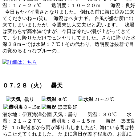
温：１７～２７℃ 透明度：１０～２０ｍ 海況：良好
今日もヤバイ暑さとなりました。 倒れる前に海に涼みに来
てくださいね～(笑)。 海況はベタナギ。 台風が嫌な所に出
来てしまいましたが、今週末は大丈夫だと思います。 浅場
は変わらず高水温ですが、今日は冷たい潮が上がってきて
て、少し降りただけでヒンヤリしてました。さらに降りた水
深２８m～では水温１７℃！その代わり、透明度は抜群で目
の覚めるようなブルーの...
０７.２８（火） 曇天
曇り
30℃
21～27℃
8～15m
ほぼ良好
潜水地：伊豆海洋公園 天気：曇り 気温：３０℃ 水
温：２１～２７℃ 透明度：８～１５ｍ 海況：ほぼ良
好 １５時過ぎから雨が降り出しましたが、海にいる間は持
ちこたえてくれました。 たまに薄日が差す程度の、お肌に