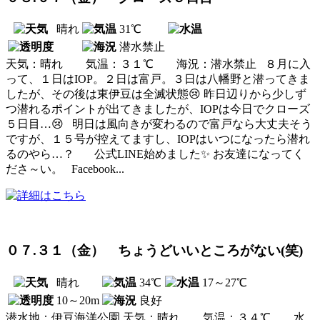
晴れ
31℃
潜水禁止
天気：晴れ 気温：３１℃ 海況：潜水禁止 ８月に入
って、１日はIOP。２日は富戸。３日は八幡野と潜ってきま
したが、その後は東伊豆は全滅状態😢 昨日辺りから少しず
つ潜れるポイントが出てきましたが、IOPは今日でクローズ
５日目…😢 明日は風向きが変わるので富戸なら大丈夫そう
ですが、１５号が控えてますし、IOPはいつになったら潜れ
るのやら…？ 公式LINE始めました✨ お友達になってく
ださ～い。 Facebook...
０７.３１（金） ちょうどいいところがない(笑)
晴れ
34℃
17～27℃
10～20m
良好
潜水地：伊豆海洋公園 天気：晴れ 気温：３４℃ 水