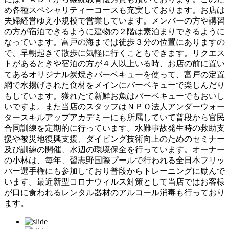
め各種スペシャリティーコースも充実しております。お店は
夫婦経営ゆえ小規模で営業しています。メンバーの方や講習
の方が宿泊できるように建物の２階は素泊まりできるように
なっています。富戸の海までは徒歩３分の位置にありますの
で、早朝起きて散歩に気軽に行くこともできます。リクエス
トがあるときや宿泊の方が４人以上いる時、お店の前に置い
てあるオリジナル炭焼きバーベキューを使って、富戸の定置
網で水揚げされた食材をメインにバーベキューで楽しんだり
もしています。獲れたて新鮮お魚はバーベキューでもおいし
いですよ。また当店のスタッフはＮＰＯ法人アンダーウォー
タースキルアップアカデミーにも所属していて普段から官民
合同訓練を定期的に行っています。水難事故発生時の救助支
援や被災地復興支援、ダイビング技術向上のためのセミナー
及び訓練の開催、水辺の環境保全を行っています。オーナー
の小林は、毎年、習志野国際プールで行われる全日本フリッ
パー選手権にも参加しており普段からトレーニングに励んで
います。最近新型コロナウィルス対策として当店ではお客様
が口に食われるレンタル器材のアルコール消毒も行っており
ます。