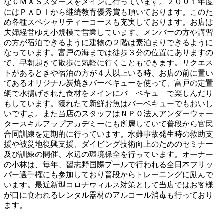
なＣＭＡＳスターズをメインに行っています。２００１年度
にはＰＡＤＩから継続教育優秀賞も頂いております。このた
め各種スペシャリティーコースも充実しております。お店は
夫婦経営ゆえ小規模で営業しています。メンバーの方や講習
の方が宿泊できるように建物の２階は素泊まりできるように
なっています。富戸の海までは徒歩３分の位置にありますの
で、早朝起きて散歩に気軽に行くこともできます。リクエス
トがあるときや宿泊の方が４人以上いる時、お店の前に置い
てあるオリジナル炭焼きバーベキューを使って、富戸の定置
網で水揚げされた食材をメインにバーベキューで楽しんだり
もしています。獲れたて新鮮お魚はバーベキューでもおいし
いですよ。また当店のスタッフはＮＰＯ法人アンダーウォー
タースキルアップアカデミーにも所属していて普段から官民
合同訓練を定期的に行っています。水難事故発生時の救助支
援や被災地復興支援、ダイビング技術向上のためのセミナー
及び訓練の開催、水辺の環境保全を行っています。オーナー
の小林は、毎年、習志野国際プールで行われる全日本フリッ
パー選手権にも参加しており普段からトレーニングに励んで
います。最近新型コロナウィルス対策として当店ではお客様
が口に食われるレンタル器材のアルコール消毒も行っており
ます。