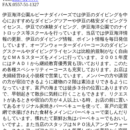
FAX:0557-51-1327
伊豆海洋公園ルビーナダイバーズでは伊豆のダイビングを中
心におすすめなダイビングツアーや伊豆の格安ダイビングラ
イセンス、伊豆での体験ダイビング、伊豆海洋公園でのナイ
トロックス等スクールを行っています。当店では伊豆海洋情
報の更新、伊豆のダイビング情報、ポイント情報を毎日発信
しています。オープンウォーターダイバーコースのダイビン
グスクールやダイビングライセンスは比較的規制がなく自由
なＣＭＡＳスターズをメインに行っています。２００１年度
にはＰＡＤＩから継続教育優秀賞も頂いております。このた
め各種スペシャリティーコースも充実しております。お店は
夫婦経営ゆえ小規模で営業しています。メンバーの方や講習
の方が宿泊できるように建物の２階は素泊まりできるように
なっています。富戸の海までは徒歩３分の位置にありますの
で、早朝起きて散歩に気軽に行くこともできます。リクエス
トがあるときや宿泊の方が４人以上いる時、お店の前に置い
てあるオリジナル炭焼きバーベキューを使って、富戸の定置
網で水揚げされた食材をメインにバーベキューで楽しんだり
もしています。獲れたて新鮮お魚はバーベキューでもおいし
いですよ。また当店のスタッフはＮＰＯ法人アンダーウォー