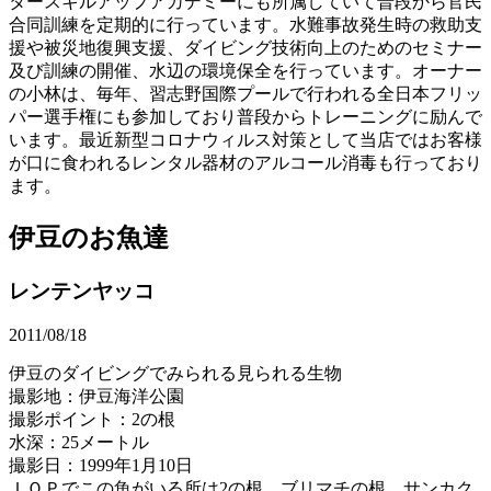
タースキルアップアカデミーにも所属していて普段から官民
合同訓練を定期的に行っています。水難事故発生時の救助支
援や被災地復興支援、ダイビング技術向上のためのセミナー
及び訓練の開催、水辺の環境保全を行っています。オーナー
の小林は、毎年、習志野国際プールで行われる全日本フリッ
パー選手権にも参加しており普段からトレーニングに励んで
います。最近新型コロナウィルス対策として当店ではお客様
が口に食われるレンタル器材のアルコール消毒も行っており
ます。
伊豆のお魚達
レンテンヤッコ
2011/08/18
伊豆のダイビングでみられる見られる生物
撮影地：伊豆海洋公園
撮影ポイント：2の根
水深：25メートル
撮影日：1999年1月10日
ＩＯＰでこの魚がいる所は2の根、ブリマチの根、サンカク