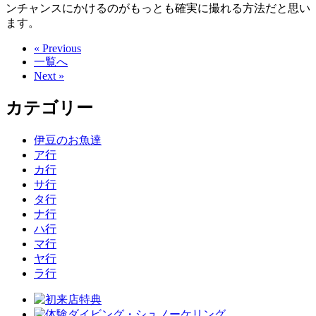
ンチャンスにかけるのがもっとも確実に撮れる方法だと思い
ます。
« Previous
一覧へ
Next »
カテゴリー
伊豆のお魚達
ア行
カ行
サ行
タ行
ナ行
ハ行
マ行
ヤ行
ラ行