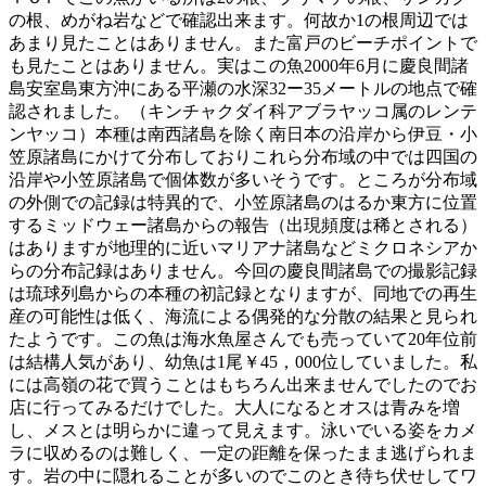
の根、めがね岩などで確認出来ます。何故か1の根周辺では
あまり見たことはありません。また富戸のビーチポイントで
も見たことはありません。実はこの魚2000年6月に慶良間諸
島安室島東方沖にある平瀬の水深32ー35メートルの地点で確
認されました。（キンチャクダイ科アブラヤッコ属のレンテ
ンヤッコ）本種は南西諸島を除く南日本の沿岸から伊豆・小
笠原諸島にかけて分布しておりこれら分布域の中では四国の
沿岸や小笠原諸島で個体数が多いそうです。ところが分布域
の外側での記録は特異的で、小笠原諸島のはるか東方に位置
するミッドウェー諸島からの報告（出現頻度は稀とされる）
はありますが地理的に近いマリアナ諸島などミクロネシアか
らの分布記録はありません。今回の慶良間諸島での撮影記録
は琉球列島からの本種の初記録となりますが、同地での再生
産の可能性は低く、海流による偶発的な分散の結果と見られ
たようです。この魚は海水魚屋さんでも売っていて20年位前
は結構人気があり、幼魚は1尾￥45，000位していました。私
には高嶺の花で買うことはもちろん出来ませんでしたのでお
店に行ってみるだけでした。大人になるとオスは青みを増
し、メスとは明らかに違って見えます。泳いでいる姿をカメ
ラに収めるのは難しく、一定の距離を保ったまま逃げられま
す。岩の中に隠れることが多いのでこのとき待ち伏せしてワ