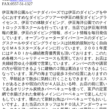
FAX:0557-51-1327
伊豆海洋公園ルビーナダイバーズでは伊豆のダイビングを中
心におすすめなダイビングツアーや伊豆の格安ダイビングラ
イセンス、伊豆での体験ダイビング、伊豆海洋公園でのナイ
トロックス等スクールを行っています。当店では伊豆海洋情
報の更新、伊豆のダイビング情報、ポイント情報を毎日発信
しています。オープンウォーターダイバーコースのダイビン
グスクールやダイビングライセンスは比較的規制がなく自由
なＣＭＡＳスターズをメインに行っています。２００１年度
にはＰＡＤＩから継続教育優秀賞も頂いております。このた
め各種スペシャリティーコースも充実しております。お店は
夫婦経営ゆえ小規模で営業しています。メンバーの方や講習
の方が宿泊できるように建物の２階は素泊まりできるように
なっています。富戸の海までは徒歩３分の位置にありますの
で、早朝起きて散歩に気軽に行くこともできます。リクエス
トがあるときや宿泊の方が４人以上いる時、お店の前に置い
てあるオリジナル炭焼きバーベキューを使って、富戸の定置
網で水揚げされた食材をメインにバーベキューで楽しんだり
もしています。獲れたて新鮮お魚はバーベキューでもおいし
いですよ。また当店のスタッフはＮＰＯ法人アンダーウォー