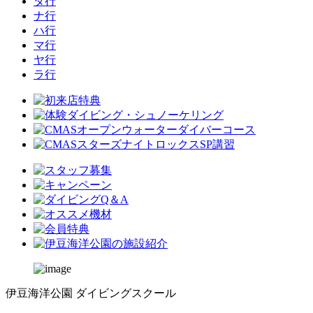
タ行
ナ行
ハ行
マ行
ヤ行
ラ行
伊豆海洋公園 ダイビングスクール