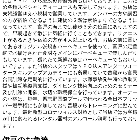
にはＰＡＤＩから継続教育優秀賞も頂いております。このた
め各種スペシャリティーコースも充実しております。お店は
夫婦経営ゆえ小規模で営業しています。メンバーの方や講習
の方が宿泊できるように建物の２階は素泊まりできるように
なっています。富戸の海までは徒歩３分の位置にありますの
で、早朝起きて散歩に気軽に行くこともできます。リクエス
トがあるときや宿泊の方が４人以上いる時、お店の前に置い
てあるオリジナル炭焼きバーベキューを使って、富戸の定置
網で水揚げされた食材をメインにバーベキューで楽しんだり
もしています。獲れたて新鮮お魚はバーベキューでもおいし
いですよ。また当店のスタッフはＮＰＯ法人アンダーウォー
タースキルアップアカデミーにも所属していて普段から官民
合同訓練を定期的に行っています。水難事故発生時の救助支
援や被災地復興支援、ダイビング技術向上のためのセミナー
及び訓練の開催、水辺の環境保全を行っています。オーナー
の小林は、毎年、習志野国際プールで行われる全日本フリッ
パー選手権にも参加しており普段からトレーニングに励んで
います。最近新型コロナウィルス対策として当店ではお客様
が口に食われるレンタル器材のアルコール消毒も行っており
ます。
伊豆のお魚達