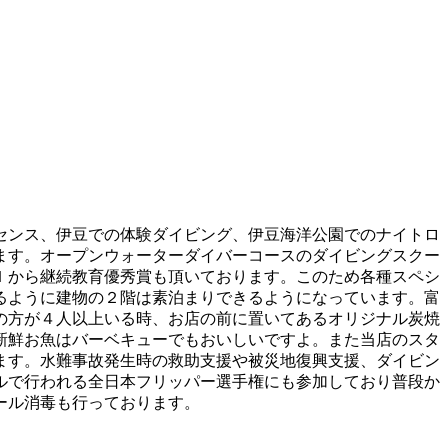
センス、伊豆での体験ダイビング、伊豆海洋公園でのナイトロ
ます。オープンウォーターダイバーコースのダイビングスクー
Ｉから継続教育優秀賞も頂いております。このため各種スペシ
るように建物の２階は素泊まりできるようになっています。富
の方が４人以上いる時、お店の前に置いてあるオリジナル炭焼
新鮮お魚はバーベキューでもおいしいですよ。また当店のスタ
ます。水難事故発生時の救助支援や被災地復興支援、ダイビン
ルで行われる全日本フリッパー選手権にも参加しており普段か
ール消毒も行っております。