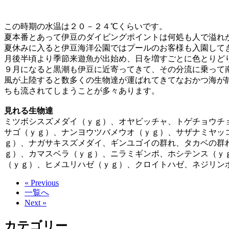
この時期の水温は２０－２４℃くらいです。
夏本番とあって伊豆のダイビングポイントは何処も人で溢れ
夏休みに入ると伊豆海洋公園ではプールのお客様も入園して
月後半頃より季節来遊魚が出始め、日を増すごとに色とりど
９月になると黒潮も伊豆に近寄ってきて、その分流に乗って
風が上陸すると数多くの生物達が運ばれてきてなおかつ海が
ちも流されてしまうことが多々あります。
見れる生物達
ミツボシスズメダイ（ｙｇ）、オヤビッチャ、トゲチョウチ
サゴ（ｙｇ）、ナンヨウツバメウオ（ｙｇ）、サザナミヤッ
ｇ）、ナガサキスズメダイ、ギンユゴイの群れ、タカベの群
ｇ）、カマスベラ（ｙｇ）、ニラミギンポ、ホシテンス（ｙ
（ｙｇ）、ヒメユリハゼ（ｙｇ）、クロイトハゼ、ネジリン
« Previous
一覧へ
Next »
カテゴリー