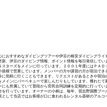
心におすすめなダイビングツアーや伊豆の格安ダイビングライ
更新、伊豆のダイビング情報、ポイント情報を毎日発信してい
Ｓスターズをメインに行っています。２００１年度にはＰＡＤ
小規模で営業しています。メンバーの方や講習の方が宿泊でき
歩に気軽に行くこともできます。リクエストがあるときや宿泊
をメインにバーベキューで楽しんだりもしています。獲れたて
ーにも所属していて普段から官民合同訓練を定期的に行ってい
全を行っています。オーナーの小林は、毎年、習志野国際プー
策として当店ではお客様が口に食われるレンタル器材のアルコ