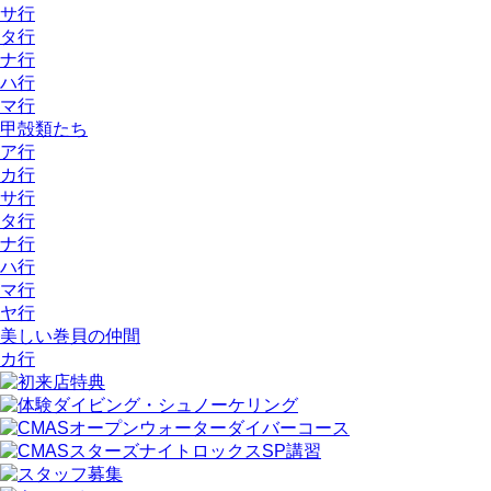
サ行
タ行
ナ行
ハ行
マ行
甲殻類たち
ア行
カ行
サ行
タ行
ナ行
ハ行
マ行
ヤ行
美しい巻貝の仲間
カ行