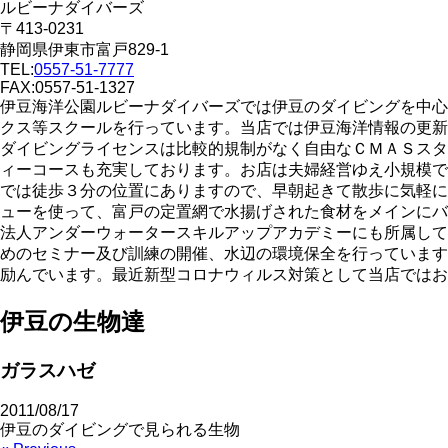
ルビーナダイバーズ
〒413-0231
静岡県伊東市富戸829-1
TEL:
0557-51-7777
FAX:0557-51-1327
伊豆海洋公園ルビーナダイバーズでは伊豆のダイビングを中心
クス等スクールを行っています。当店では伊豆海洋情報の更新
ダイビングライセンスは比較的規制がなく自由なＣＭＡＳスタ
ィーコースも充実しております。お店は夫婦経営ゆえ小規模で
では徒歩３分の位置にありますので、早朝起きて散歩に気軽に
ューを使って、富戸の定置網で水揚げされた食材をメインにバ
法人アンダーウォータースキルアップアカデミーにも所属して
めのセミナー及び訓練の開催、水辺の環境保全を行っています
励んでいます。最近新型コロナウィルス対策として当店ではお
伊豆の生物達
ガラスハゼ
2011/08/17
伊豆のダイビングで見られる生物