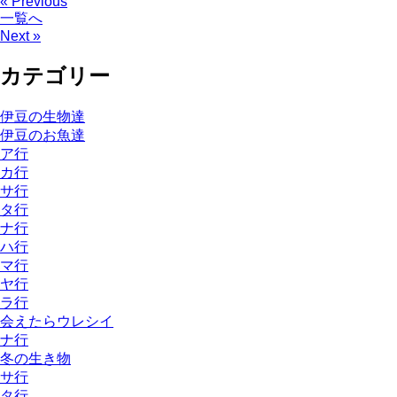
« Previous
一覧へ
Next »
カテゴリー
伊豆の生物達
伊豆のお魚達
ア行
カ行
サ行
タ行
ナ行
ハ行
マ行
ヤ行
ラ行
会えたらウレシイ
ナ行
冬の生き物
サ行
タ行