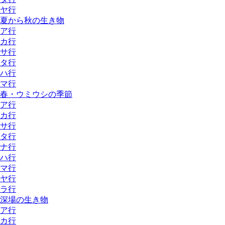
ヤ行
夏から秋の生き物
ア行
カ行
サ行
タ行
ハ行
マ行
春・ウミウシの季節
ア行
カ行
サ行
タ行
ナ行
ハ行
マ行
ヤ行
ラ行
深場の生き物
ア行
カ行