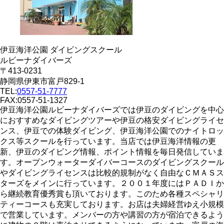
伊豆海洋公園 ダイビングスクール
ルビーナダイバーズ
〒413-0231
静岡県伊東市富戸829-1
TEL:
0557-51-7777
FAX:0557-51-1327
伊豆海洋公園ルビーナダイバーズでは伊豆のダイビングを中心
におすすめなダイビングツアーや伊豆の格安ダイビングライセ
ンス、伊豆での体験ダイビング、伊豆海洋公園でのナイトロッ
クス等スクールを行っています。当店では伊豆海洋情報の更
新、伊豆のダイビング情報、ポイント情報を毎日発信していま
す。オープンウォーターダイバーコースのダイビングスクール
やダイビングライセンスは比較的規制がなく自由なＣＭＡＳス
ターズをメインに行っています。２００１年度にはＰＡＤＩか
ら継続教育優秀賞も頂いております。このため各種スペシャリ
ティーコースも充実しております。お店は夫婦経営ゆえ小規模
で営業しています。メンバーの方や講習の方が宿泊できるよう