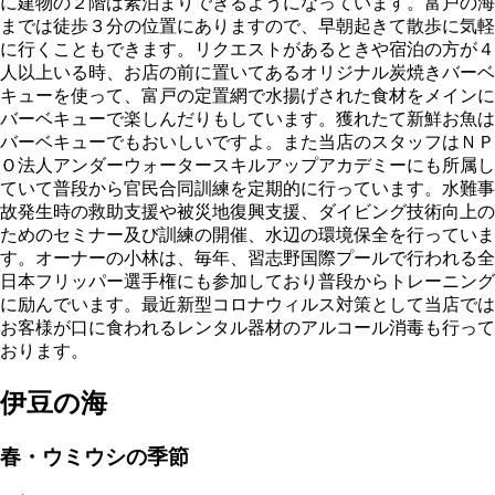
に建物の２階は素泊まりできるようになっています。富戸の海
までは徒歩３分の位置にありますので、早朝起きて散歩に気軽
に行くこともできます。リクエストがあるときや宿泊の方が４
人以上いる時、お店の前に置いてあるオリジナル炭焼きバーベ
キューを使って、富戸の定置網で水揚げされた食材をメインに
バーベキューで楽しんだりもしています。獲れたて新鮮お魚は
バーベキューでもおいしいですよ。また当店のスタッフはＮＰ
Ｏ法人アンダーウォータースキルアップアカデミーにも所属し
ていて普段から官民合同訓練を定期的に行っています。水難事
故発生時の救助支援や被災地復興支援、ダイビング技術向上の
ためのセミナー及び訓練の開催、水辺の環境保全を行っていま
す。オーナーの小林は、毎年、習志野国際プールで行われる全
日本フリッパー選手権にも参加しており普段からトレーニング
に励んでいます。最近新型コロナウィルス対策として当店では
お客様が口に食われるレンタル器材のアルコール消毒も行って
おります。
伊豆の海
春・ウミウシの季節