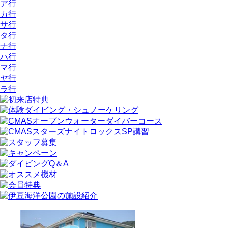
ア行
カ行
サ行
タ行
ナ行
ハ行
マ行
ヤ行
ラ行