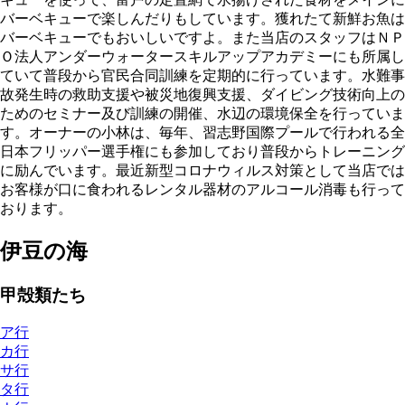
バーベキューで楽しんだりもしています。獲れたて新鮮お魚は
バーベキューでもおいしいですよ。また当店のスタッフはＮＰ
Ｏ法人アンダーウォータースキルアップアカデミーにも所属し
ていて普段から官民合同訓練を定期的に行っています。水難事
故発生時の救助支援や被災地復興支援、ダイビング技術向上の
ためのセミナー及び訓練の開催、水辺の環境保全を行っていま
す。オーナーの小林は、毎年、習志野国際プールで行われる全
日本フリッパー選手権にも参加しており普段からトレーニング
に励んでいます。最近新型コロナウィルス対策として当店では
お客様が口に食われるレンタル器材のアルコール消毒も行って
おります。
伊豆の海
甲殻類たち
ア行
カ行
サ行
タ行