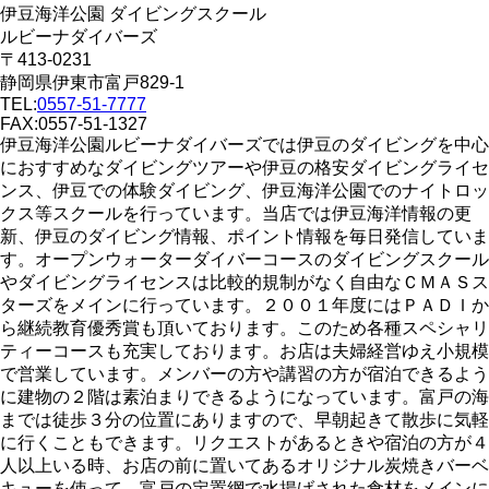
伊豆海洋公園 ダイビングスクール
ルビーナダイバーズ
〒413-0231
静岡県伊東市富戸829-1
TEL:
0557-51-7777
FAX:0557-51-1327
伊豆海洋公園ルビーナダイバーズでは伊豆のダイビングを中心
におすすめなダイビングツアーや伊豆の格安ダイビングライセ
ンス、伊豆での体験ダイビング、伊豆海洋公園でのナイトロッ
クス等スクールを行っています。当店では伊豆海洋情報の更
新、伊豆のダイビング情報、ポイント情報を毎日発信していま
す。オープンウォーターダイバーコースのダイビングスクール
やダイビングライセンスは比較的規制がなく自由なＣＭＡＳス
ターズをメインに行っています。２００１年度にはＰＡＤＩか
ら継続教育優秀賞も頂いております。このため各種スペシャリ
ティーコースも充実しております。お店は夫婦経営ゆえ小規模
で営業しています。メンバーの方や講習の方が宿泊できるよう
に建物の２階は素泊まりできるようになっています。富戸の海
までは徒歩３分の位置にありますので、早朝起きて散歩に気軽
に行くこともできます。リクエストがあるときや宿泊の方が４
人以上いる時、お店の前に置いてあるオリジナル炭焼きバーベ
キューを使って、富戸の定置網で水揚げされた食材をメインに