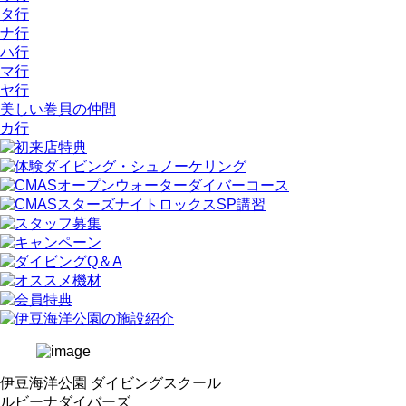
タ行
ナ行
ハ行
マ行
ヤ行
美しい巻貝の仲間
カ行
伊豆海洋公園 ダイビングスクール
ルビーナダイバーズ