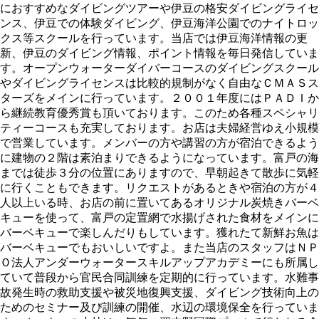
におすすめなダイビングツアーや伊豆の格安ダイビングライセ
ンス、伊豆での体験ダイビング、伊豆海洋公園でのナイトロッ
クス等スクールを行っています。当店では伊豆海洋情報の更
新、伊豆のダイビング情報、ポイント情報を毎日発信していま
す。オープンウォーターダイバーコースのダイビングスクール
やダイビングライセンスは比較的規制がなく自由なＣＭＡＳス
ターズをメインに行っています。２００１年度にはＰＡＤＩか
ら継続教育優秀賞も頂いております。このため各種スペシャリ
ティーコースも充実しております。お店は夫婦経営ゆえ小規模
で営業しています。メンバーの方や講習の方が宿泊できるよう
に建物の２階は素泊まりできるようになっています。富戸の海
までは徒歩３分の位置にありますので、早朝起きて散歩に気軽
に行くこともできます。リクエストがあるときや宿泊の方が４
人以上いる時、お店の前に置いてあるオリジナル炭焼きバーベ
キューを使って、富戸の定置網で水揚げされた食材をメインに
バーベキューで楽しんだりもしています。獲れたて新鮮お魚は
バーベキューでもおいしいですよ。また当店のスタッフはＮＰ
Ｏ法人アンダーウォータースキルアップアカデミーにも所属し
ていて普段から官民合同訓練を定期的に行っています。水難事
故発生時の救助支援や被災地復興支援、ダイビング技術向上の
ためのセミナー及び訓練の開催、水辺の環境保全を行っていま