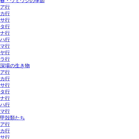
春・ウミウシの季節
ア行
カ行
サ行
タ行
ナ行
ハ行
マ行
ヤ行
ラ行
深場の生き物
ア行
カ行
サ行
タ行
ナ行
ハ行
マ行
甲殻類たち
ア行
カ行
サ行