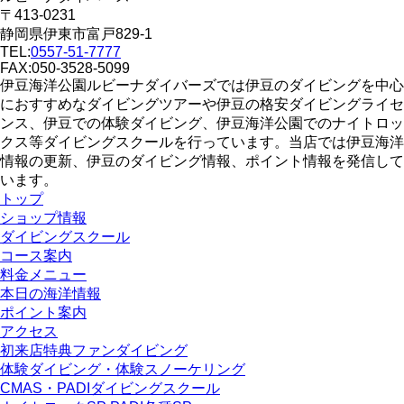
〒413-0231
静岡県伊東市富戸829-1
TEL:
0557-51-7777
FAX:050-3528-5099
伊豆海洋公園ルビーナダイバーズでは伊豆のダイビングを中心
におすすめなダイビングツアーや伊豆の格安ダイビングライセ
ンス、伊豆での体験ダイビング、伊豆海洋公園でのナイトロッ
クス等ダイビングスクールを行っています。当店では伊豆海洋
情報の更新、伊豆のダイビング情報、ポイント情報を発信して
います。
トップ
ショップ情報
ダイビングスクール
コース案内
料金メニュー
本日の海洋情報
ポイント案内
アクセス
初来店特典ファンダイビング
体験ダイビング・体験スノーケリング
CMAS・PADIダイビングスクール