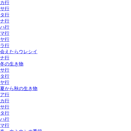
カ行
サ行
タ行
ナ行
ハ行
マ行
ヤ行
ラ行
会えたらウレシイ
ナ行
冬の生き物
サ行
タ行
ヤ行
夏から秋の生き物
ア行
カ行
サ行
タ行
ハ行
マ行