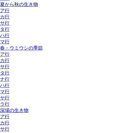
夏から秋の生き物
ア行
カ行
サ行
タ行
ハ行
マ行
春・ウミウシの季節
ア行
カ行
サ行
タ行
ナ行
ハ行
マ行
ヤ行
ラ行
深場の生き物
ア行
カ行
サ行