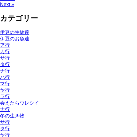
Next »
カテゴリー
伊豆の生物達
伊豆のお魚達
ア行
カ行
サ行
タ行
ナ行
ハ行
マ行
ヤ行
ラ行
会えたらウレシイ
ナ行
冬の生き物
サ行
タ行
ヤ行