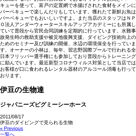
キューを使って、富戸の定置網で水揚げされた食材をメインに
バーベキューで楽しんだりもしています。獲れたて新鮮お魚は
バーベキューでもおいしいですよ。また当店のスタッフはＮＰ
Ｏ法人アンダーウォータースキルアップアカデミーにも所属し
ていて普段から官民合同訓練を定期的に行っています。水難事
故発生時の救助支援や被災地復興支援、ダイビング技術向上の
ためのセミナー及び訓練の開催、水辺の環境保全を行っていま
す。オーナーの小林は、毎年、習志野国際プールで行われる全
日本フリッパー選手権にも参加しており普段からトレーニング
に励んでいます。最近新型コロナウィルス対策として当店では
お客様が口に食われるレンタル器材のアルコール消毒も行って
おります。
伊豆の生物達
ジャパニーズピグミーシーホース
2011/08/17
伊豆のダイビングで見られる生物
« Previous
一覧へ