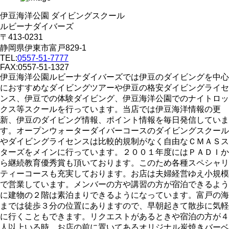
伊豆海洋公園 ダイビングスクール
ルビーナダイバーズ
〒413-0231
静岡県伊東市富戸829-1
TEL:
0557-51-7777
FAX:0557-51-1327
伊豆海洋公園ルビーナダイバーズでは伊豆のダイビングを中心
におすすめなダイビングツアーや伊豆の格安ダイビングライセ
ンス、伊豆での体験ダイビング、伊豆海洋公園でのナイトロッ
クス等スクールを行っています。当店では伊豆海洋情報の更
新、伊豆のダイビング情報、ポイント情報を毎日発信していま
す。オープンウォーターダイバーコースのダイビングスクール
やダイビングライセンスは比較的規制がなく自由なＣＭＡＳス
ターズをメインに行っています。２００１年度にはＰＡＤＩか
ら継続教育優秀賞も頂いております。このため各種スペシャリ
ティーコースも充実しております。お店は夫婦経営ゆえ小規模
で営業しています。メンバーの方や講習の方が宿泊できるよう
に建物の２階は素泊まりできるようになっています。富戸の海
までは徒歩３分の位置にありますので、早朝起きて散歩に気軽
に行くこともできます。リクエストがあるときや宿泊の方が４
人以上いる時、お店の前に置いてあるオリジナル炭焼きバーベ