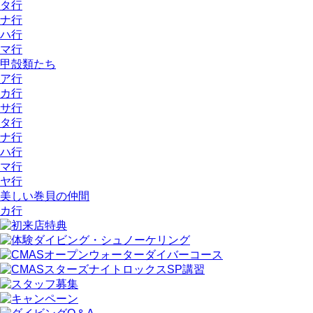
タ行
ナ行
ハ行
マ行
甲殻類たち
ア行
カ行
サ行
タ行
ナ行
ハ行
マ行
ヤ行
美しい巻貝の仲間
カ行