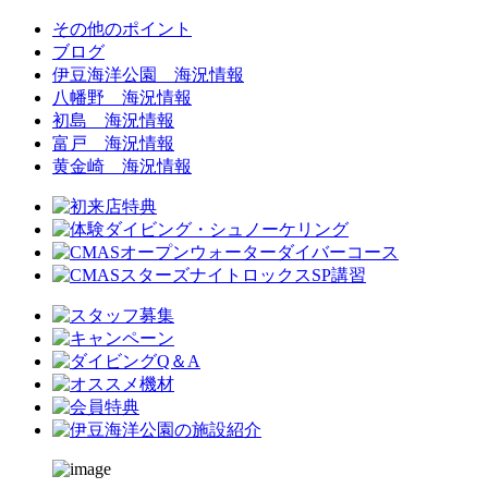
その他のポイント
ブログ
伊豆海洋公園 海況情報
八幡野 海況情報
初島 海況情報
富戸 海況情報
黄金崎 海況情報