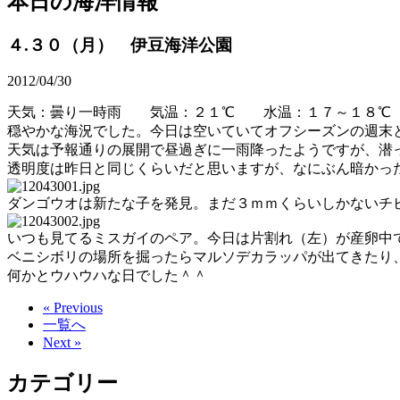
本日の海洋情報
４.３０（月） 伊豆海洋公園
2012/04/30
天気：曇り一時雨 気温：２１℃ 水温：１７～１８℃
穏やかな海況でした。今日は空いていてオフシーズンの週末
天気は予報通りの展開で昼過ぎに一雨降ったようですが、潜
透明度は昨日と同じくらいだと思いますが、なにぶん暗かっ
ダンゴウオは新たな子を発見。まだ３ｍｍくらいしかないチ
いつも見てるミスガイのペア。今日は片割れ（左）が産卵中
ベニシボリの場所を掘ったらマルソデカラッパが出てきたり
何かとウハウハな日でした＾＾
« Previous
一覧へ
Next »
カテゴリー