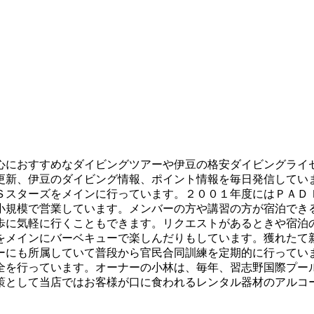
心におすすめなダイビングツアーや伊豆の格安ダイビングライ
更新、伊豆のダイビング情報、ポイント情報を毎日発信してい
Ｓスターズをメインに行っています。２００１年度にはＰＡＤ
小規模で営業しています。メンバーの方や講習の方が宿泊でき
歩に気軽に行くこともできます。リクエストがあるときや宿泊
をメインにバーベキューで楽しんだりもしています。獲れたて
ーにも所属していて普段から官民合同訓練を定期的に行ってい
全を行っています。オーナーの小林は、毎年、習志野国際プー
策として当店ではお客様が口に食われるレンタル器材のアルコ