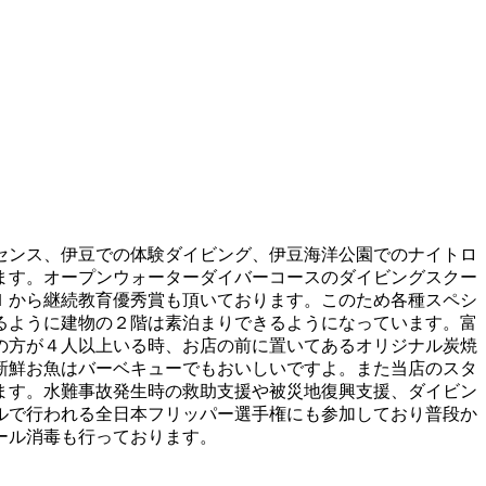
センス、伊豆での体験ダイビング、伊豆海洋公園でのナイトロ
ます。オープンウォーターダイバーコースのダイビングスクー
Ｉから継続教育優秀賞も頂いております。このため各種スペシ
るように建物の２階は素泊まりできるようになっています。富
の方が４人以上いる時、お店の前に置いてあるオリジナル炭焼
新鮮お魚はバーベキューでもおいしいですよ。また当店のスタ
ます。水難事故発生時の救助支援や被災地復興支援、ダイビン
ルで行われる全日本フリッパー選手権にも参加しており普段か
ール消毒も行っております。