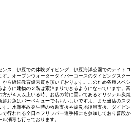
センス、伊豆での体験ダイビング、伊豆海洋公園でのナイトロ
ます。オープンウォーターダイバーコースのダイビングスクー
Ｉから継続教育優秀賞も頂いております。このため各種スペシ
るように建物の２階は素泊まりできるようになっています。富
の方が４人以上いる時、お店の前に置いてあるオリジナル炭焼
新鮮お魚はバーベキューでもおいしいですよ。また当店のスタ
ます。水難事故発生時の救助支援や被災地復興支援、ダイビン
ルで行われる全日本フリッパー選手権にも参加しており普段か
ール消毒も行っております。