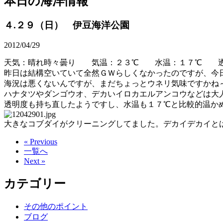
本日の海洋情報
４.２９（日） 伊豆海洋公園
2012/04/29
天気：晴れ時々曇り 気温：２３℃ 水温：１７℃ 透
昨日は結構空いていて全然ＧＷらしくなかったのですが、今
海況は悪くないんですが、まだちょっとウネリ気味ですかね
ハナタツやダンゴウオ、デカいイロカエルアンコウなどは大
透明度も持ち直したようですし、水温も１７℃と比較的温か
大きなコブダイがクリーニングしてました。デカイデカイと
« Previous
一覧へ
Next »
カテゴリー
その他のポイント
ブログ