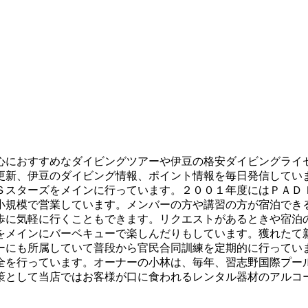
心におすすめなダイビングツアーや伊豆の格安ダイビングライ
更新、伊豆のダイビング情報、ポイント情報を毎日発信してい
Ｓスターズをメインに行っています。２００１年度にはＰＡＤ
小規模で営業しています。メンバーの方や講習の方が宿泊でき
歩に気軽に行くこともできます。リクエストがあるときや宿泊
をメインにバーベキューで楽しんだりもしています。獲れたて
ーにも所属していて普段から官民合同訓練を定期的に行ってい
全を行っています。オーナーの小林は、毎年、習志野国際プー
策として当店ではお客様が口に食われるレンタル器材のアルコ