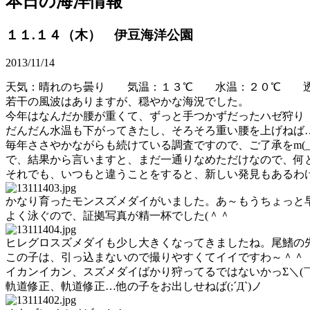
本日の海洋情報
１１.１４（木） 伊豆海洋公園
2013/11/14
天気：晴れのち曇り 気温：１３℃ 水温：２０℃ 
若干の風波はありますが、穏やかな海況でした。
今年はなんだか腰が重くて、ずっと手つかずだったハゼ狩り
だんだん水温も下がってきたし、そろそろ重い腰を上げねば
毎年ささやかながらも続けている調査ですので、ご了承をm(_ _
で、結果から言いますと、まだ一通りなめただけなので、何
それでも、いつもと違うことをすると、新しい発見もあるわ
かなり育ったモンスズメダイがいました。あ～もうちょっと
よく泳ぐので、証拠写真が精一杯でした(＾＾ゞ
ヒレグロスズメダイも少し大きくなってきましたね。尾鰭の
この子は、引っ込まないので撮りやすくてイイですわ～＾＾
イカンイカン、スズメダイばかり狩ってるではないかっΣ＼(￣ｰ
軌道修正、軌道修正…他の子をお出しせねば(;´Д`)ノ