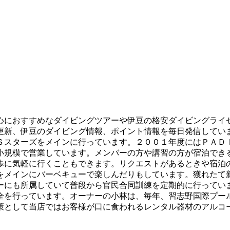
心におすすめなダイビングツアーや伊豆の格安ダイビングライ
更新、伊豆のダイビング情報、ポイント情報を毎日発信してい
Ｓスターズをメインに行っています。２００１年度にはＰＡＤ
小規模で営業しています。メンバーの方や講習の方が宿泊でき
歩に気軽に行くこともできます。リクエストがあるときや宿泊
をメインにバーベキューで楽しんだりもしています。獲れたて
ーにも所属していて普段から官民合同訓練を定期的に行ってい
全を行っています。オーナーの小林は、毎年、習志野国際プー
策として当店ではお客様が口に食われるレンタル器材のアルコ