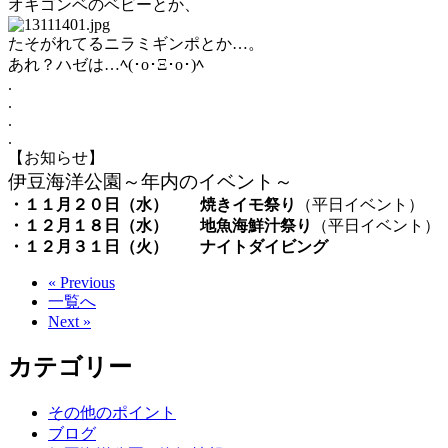
オキゴンベのベビーとか、
たそがれてるニラミギンポとか…。
あれ？ハゼは…ﾍ(･o･Ξ･o･)ﾍ
.
.
.
.
【お知らせ】
伊豆海洋公園～年内のイベント～
・１１月２０日（水）
焼きイモ祭り
（平日イベント）
・１２月１８日（水）
地魚海鮮汁祭り
（平日イベント）
・１２月３１日（火）
ナイトダイビング
« Previous
一覧へ
Next »
カテゴリー
その他のポイント
ブログ