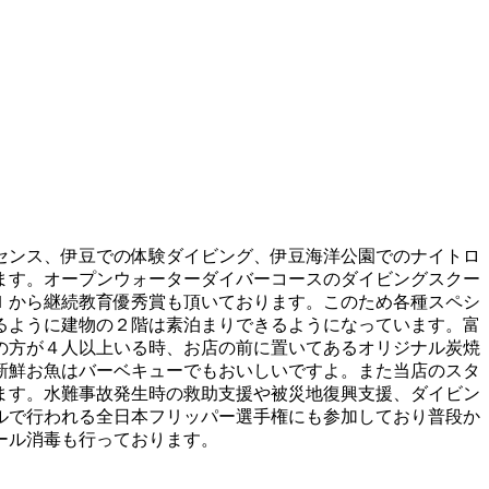
センス、伊豆での体験ダイビング、伊豆海洋公園でのナイトロ
ます。オープンウォーターダイバーコースのダイビングスクー
Ｉから継続教育優秀賞も頂いております。このため各種スペシ
るように建物の２階は素泊まりできるようになっています。富
の方が４人以上いる時、お店の前に置いてあるオリジナル炭焼
新鮮お魚はバーベキューでもおいしいですよ。また当店のスタ
ます。水難事故発生時の救助支援や被災地復興支援、ダイビン
ルで行われる全日本フリッパー選手権にも参加しており普段か
ール消毒も行っております。