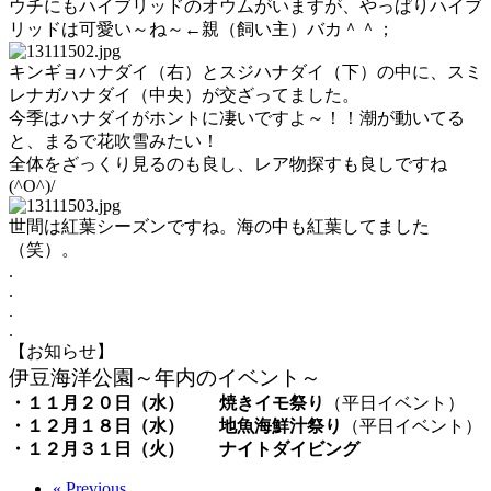
ウチにもハイブリッドのオウムがいますが、やっぱりハイブ
リッドは可愛い～ね～←親（飼い主）バカ＾＾；
キンギョハナダイ（右）とスジハナダイ（下）の中に、スミ
レナガハナダイ（中央）が交ざってました。
今季はハナダイがホントに凄いですよ～！！潮が動いてる
と、まるで花吹雪みたい！
全体をざっくり見るのも良し、レア物探すも良しですね
(^O^)/
世間は紅葉シーズンですね。海の中も紅葉してました
（笑）。
.
.
.
.
【お知らせ】
伊豆海洋公園～年内のイベント～
・１１月２０日（水）
焼きイモ祭り
（平日イベント）
・１２月１８日（水）
地魚海鮮汁祭り
（平日イベント）
・１２月３１日（火）
ナイトダイビング
« Previous