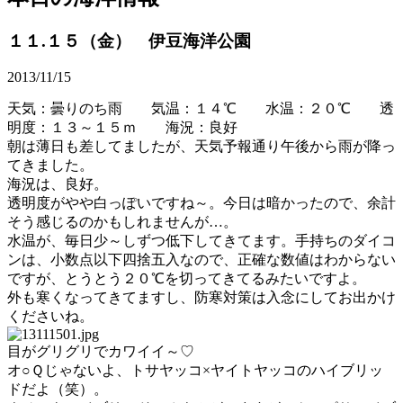
１１.１５（金） 伊豆海洋公園
2013/11/15
天気：曇りのち雨 気温：１４℃ 水温：２０℃ 透
明度：１３～１５ｍ 海況：良好
朝は薄日も差してましたが、天気予報通り午後から雨が降っ
てきました。
海況は、良好。
透明度がやや白っぽいですね～。今日は暗かったので、余計
そう感じるのかもしれませんが…。
水温が、毎日少～しずつ低下してきてます。手持ちのダイコ
ンは、小数点以下四捨五入なので、正確な数値はわからない
ですが、とうとう２０℃を切ってきてるみたいですよ。
外も寒くなってきてますし、防寒対策は入念にしてお出かけ
くださいね。
目がグリグリでカワイイ～♡
オ○Ｑじゃないよ、トサヤッコ×ヤイトヤッコのハイブリッ
ドだよ（笑）。