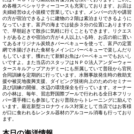
め各種スペシャリティーコースも充実しております。お店は
夫婦経営ゆえ小規模で営業しています。メンバーの方や講習
の方が宿泊できるように建物の２階は素泊まりできるように
なっています。富戸の海までは徒歩３分の位置にありますの
で、早朝起きて散歩に気軽に行くこともできます。リクエス
トがあるときや宿泊の方が４人以上いる時、お店の前に置い
てあるオリジナル炭焼きバーベキューを使って、富戸の定置
網で水揚げされた食材をメインにバーベキューで楽しんだり
もしています。獲れたて新鮮お魚はバーベキューでもおいし
いですよ。また当店のスタッフはＮＰＯ法人アンダーウォー
タースキルアップアカデミーにも所属していて普段から官民
合同訓練を定期的に行っています。水難事故発生時の救助支
援や被災地復興支援、ダイビング技術向上のためのセミナー
及び訓練の開催、水辺の環境保全を行っています。オーナー
の小林は、毎年、習志野国際プールで行われる全日本フリッ
パー選手権にも参加しており普段からトレーニングに励んで
います。最近新型コロナウィルス対策として当店ではお客様
が口に食われるレンタル器材のアルコール消毒も行っており
ます。
本日の海洋情報