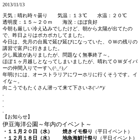
2013/11/13
天気：晴れ時々曇り 気温：１３℃ 水温：２０℃
透明度：１５～２０ｍ 海況：ほぼ良好
今朝も厳しい冷え込みでしたけど、朝から太陽が出てたの
で、昨日よりはポカポカしてました。
今日は、先月の台風で延び延びになっていた、ＯＷの残りの
講習で富戸に行きました。
少し風波がありましたが、問題なく無事終了～。
ほぼ１ヶ月越しとなってしまいましたが、晴れてＯＷダイバ
ーの仲間入りでーす＼(^_^)／
年明けには、オーストラリアにワーホリに行くそうです。イ
イな～。
向こうでもたくさん潜って来て下さいネ(‘-^*)/
.
.
.
.
【お知らせ】
伊豆海洋公園～年内のイベント～
・１１月２０日（水）
焼きイモ祭り
（平日イベント）
・１２月１８日（水）
地魚海鮮汁祭り
（平日イベント）