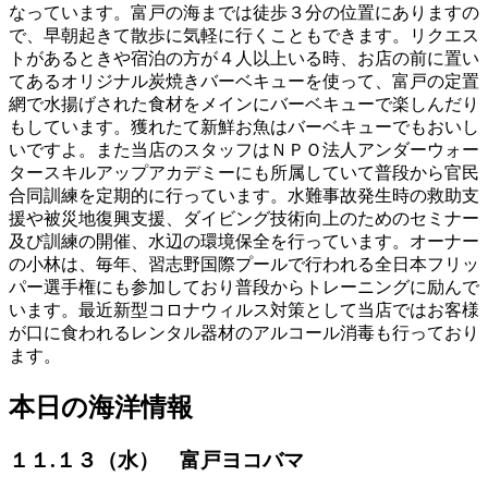
なっています。富戸の海までは徒歩３分の位置にありますの
で、早朝起きて散歩に気軽に行くこともできます。リクエス
トがあるときや宿泊の方が４人以上いる時、お店の前に置い
てあるオリジナル炭焼きバーベキューを使って、富戸の定置
網で水揚げされた食材をメインにバーベキューで楽しんだり
もしています。獲れたて新鮮お魚はバーベキューでもおいし
いですよ。また当店のスタッフはＮＰＯ法人アンダーウォー
タースキルアップアカデミーにも所属していて普段から官民
合同訓練を定期的に行っています。水難事故発生時の救助支
援や被災地復興支援、ダイビング技術向上のためのセミナー
及び訓練の開催、水辺の環境保全を行っています。オーナー
の小林は、毎年、習志野国際プールで行われる全日本フリッ
パー選手権にも参加しており普段からトレーニングに励んで
います。最近新型コロナウィルス対策として当店ではお客様
が口に食われるレンタル器材のアルコール消毒も行っており
ます。
本日の海洋情報
１１.１３（水） 富戸ヨコバマ