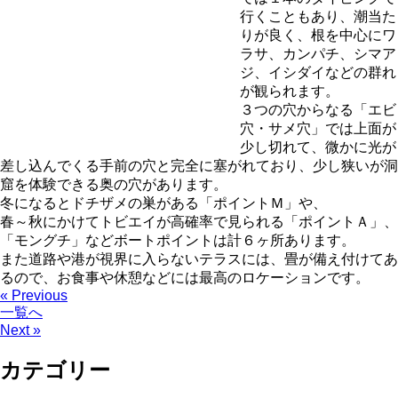
行くこともあり、潮当た
りが良く、根を中心にワ
ラサ、カンパチ、シマア
ジ、イシダイなどの群れ
が観られます。
３つの穴からなる「エビ
穴・サメ穴」では上面が
少し切れて、微かに光が
差し込んでくる手前の穴と完全に塞がれており、少し狭いが洞
窟を体験できる奥の穴があります。
冬になるとドチザメの巣がある「ポイントＭ」や、
春～秋にかけてトビエイが高確率で見られる「ポイントＡ」、
「モングチ」などボートポイントは計６ヶ所あります。
また道路や港が視界に入らないテラスには、畳が備え付けてあ
るので、お食事や休憩などには最高のロケーションです。
« Previous
一覧へ
Next »
カテゴリー