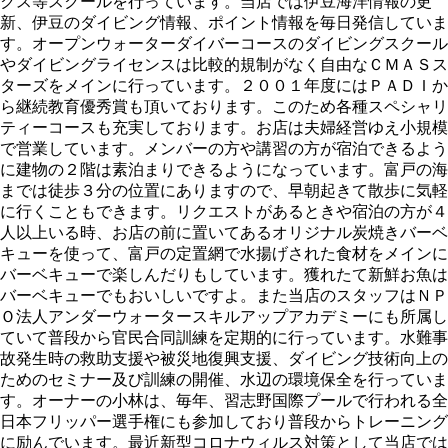
クス等スクールを行っています。当店では伊豆海洋情報の更
新、伊豆のダイビング情報、ポイント情報を毎日発信していま
す。オープンウォーターダイバーコースのダイビングスクール
やダイビングライセンスは比較的規制がなく自由なＣＭＡＳス
ターズをメインに行っています。２００１年度にはＰＡＤＩか
ら継続教育優秀賞も頂いております。このため各種スペシャリ
ティーコースも充実しております。お店は夫婦経営ゆえ小規模
で営業しています。メンバーの方や講習の方が宿泊できるよう
に建物の２階は素泊まりできるようになっています。富戸の海
までは徒歩３分の位置にありますので、早朝起きて散歩に気軽
に行くこともできます。リクエストがあるときや宿泊の方が４
人以上いる時、お店の前に置いてあるオリジナル炭焼きバーベ
キューを使って、富戸の定置網で水揚げされた食材をメインに
バーベキューで楽しんだりもしています。獲れたて新鮮お魚は
バーベキューでもおいしいですよ。また当店のスタッフはＮＰ
Ｏ法人アンダーウォータースキルアップアカデミーにも所属し
ていて普段から官民合同訓練を定期的に行っています。水難事
故発生時の救助支援や被災地復興支援、ダイビング技術向上の
ためのセミナー及び訓練の開催、水辺の環境保全を行っていま
す。オーナーの小林は、毎年、習志野国際プールで行われる全
日本フリッパー選手権にも参加しており普段からトレーニング
に励んでいます。最近新型コロナウィルス対策として当店では