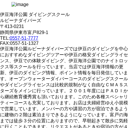
伊豆海洋公園 ダイビングスクール
ルビーナダイバーズ
〒413-0231
静岡県伊東市富戸829-1
TEL:
0557-51-7777
FAX:0557-51-1327
伊豆海洋公園ルビーナダイバーズでは伊豆のダイビングを中心
におすすめなダイビングツアーや伊豆の格安ダイビングライセ
ンス、伊豆での体験ダイビング、伊豆海洋公園でのナイトロッ
クス等スクールを行っています。当店では伊豆海洋情報の更
新、伊豆のダイビング情報、ポイント情報を毎日発信していま
す。オープンウォーターダイバーコースのダイビングスクール
やダイビングライセンスは比較的規制がなく自由なＣＭＡＳス
ターズをメインに行っています。２００１年度にはＰＡＤＩか
ら継続教育優秀賞も頂いております。このため各種スペシャリ
ティーコースも充実しております。お店は夫婦経営ゆえ小規模
で営業しています。メンバーの方や講習の方が宿泊できるよう
に建物の２階は素泊まりできるようになっています。富戸の海
までは徒歩３分の位置にありますので、早朝起きて散歩に気軽
に行くこともできます。リクエストがあるときや宿泊の方が４