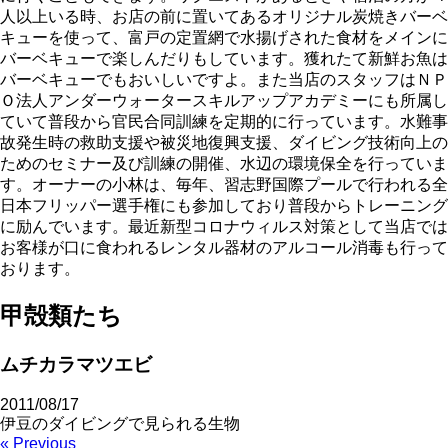
人以上いる時、お店の前に置いてあるオリジナル炭焼きバーベ
キューを使って、富戸の定置網で水揚げされた食材をメインに
バーベキューで楽しんだりもしています。獲れたて新鮮お魚は
バーベキューでもおいしいですよ。また当店のスタッフはＮＰ
Ｏ法人アンダーウォータースキルアップアカデミーにも所属し
ていて普段から官民合同訓練を定期的に行っています。水難事
故発生時の救助支援や被災地復興支援、ダイビング技術向上の
ためのセミナー及び訓練の開催、水辺の環境保全を行っていま
す。オーナーの小林は、毎年、習志野国際プールで行われる全
日本フリッパー選手権にも参加しており普段からトレーニング
に励んでいます。最近新型コロナウィルス対策として当店では
お客様が口に食われるレンタル器材のアルコール消毒も行って
おります。
甲殻類たち
ムチカラマツエビ
2011/08/17
伊豆のダイビングで見られる生物
« Previous