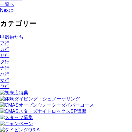
一覧へ
Next »
カテゴリー
甲殻類たち
ア行
カ行
サ行
タ行
ナ行
ハ行
マ行
ヤ行