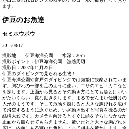
が口に食われるレンタル器材のアルコール消毒も行っており
ます。
伊豆のお魚達
セミホウボウ
2011/08/17
撮影地 伊豆海洋公園 水深：20ｍ
撮影ポイント：伊豆海洋公園 漁礁周辺
撮影日：2007年11月25日
伊豆のダイビングで見られる生物！
伊豆海洋公園や富戸のダイビングでは頻繁に観察されていま
す。胸びれの一部を足のように使い、エサのエビ・カニなど
を探します。正面から見るとその動き方にとても魚とはいい
がたいくらい、変な動きをします。まるでぜんまい仕掛けの
人形のようです。そして危険を感じると大きな胸びれを広げ
て滑空するように泳ぐため、いざ動き出すと写真を撮るのが
結構大変です。カメラを向けるとすぐに頭をそらしなかなか
正面から撮らせてもらえません。驚いたとき大きな胸びれを
広げ、内面にある輝いた色斑によって相手を驚かします。全