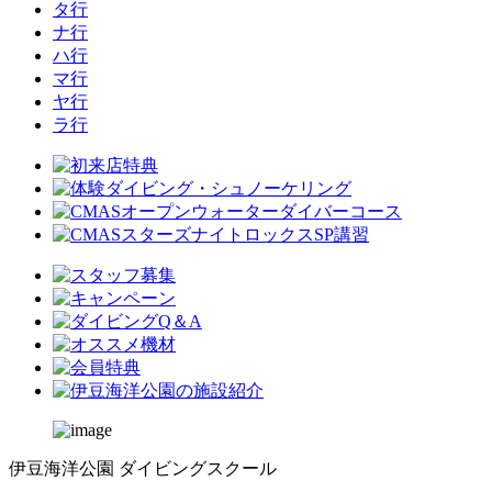
タ行
ナ行
ハ行
マ行
ヤ行
ラ行
伊豆海洋公園 ダイビングスクール