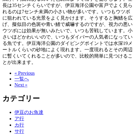
長は35センチくらいですが、伊豆海洋公園や富戸でよく見ら
れるのは7センチ未満の小さい物が多いです。いつもウツボ
に狙われている光景をよく見かけます。そうすると胸鰭を広
げ、擬似目の色斑や青い鰭で威嚇するのですが、視力の悪い
ウツボには効果が無いみたいで、いつも苦戦しています。小
さいほどかわいいので、いつもダイバーの人気者になってい
る魚です。伊豆海洋公園のダイビングポイントでは水深19メ
ートルくらいの砂地によく現れます。一度現れるとその周辺
に暫くいてくれることが多いので、比較的簡単に見つけるこ
とが出来ます。
« Previous
一覧へ
Next »
カテゴリー
伊豆のお魚達
ア行
カ行
サ行