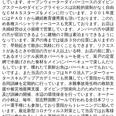
しています。オープンウォーターダイバーコースのダイビン
グスクールやダイビングライセンスは比較的規制がなく自由
なＣＭＡＳスターズをメインに行っています。２００１年度
にはＰＡＤＩから継続教育優秀賞も頂いております。このた
め各種スペシャリティーコースも充実しております。お店は
夫婦経営ゆえ小規模で営業しています。メンバーの方や講習
の方が宿泊できるように建物の２階は素泊まりできるように
なっています。富戸の海までは徒歩３分の位置にありますの
で、早朝起きて散歩に気軽に行くこともできます。リクエス
トがあるときや宿泊の方が４人以上いる時、お店の前に置い
てあるオリジナル炭焼きバーベキューを使って、富戸の定置
網で水揚げされた食材をメインにバーベキューで楽しんだり
もしています。獲れたて新鮮お魚はバーベキューでもおいし
いですよ。また当店のスタッフはＮＰＯ法人アンダーウォー
タースキルアップアカデミーにも所属していて普段から官民
合同訓練を定期的に行っています。水難事故発生時の救助支
援や被災地復興支援、ダイビング技術向上のためのセミナー
及び訓練の開催、水辺の環境保全を行っています。オーナー
の小林は、毎年、習志野国際プールで行われる全日本フリッ
パー選手権にも参加しており普段からトレーニングに励んで
います。最近新型コロナウィルス対策として当店ではお客様