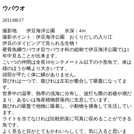
ウバウオ
2011/08/17
撮影地 伊豆海洋公園 水深：4ｍ
撮影ポイント：伊豆海洋公園 おくりだしの入り江
伊豆のダイビングで見られる生物！
硬骨魚綱ウバウオ目ウバウオ科の総称で伊豆海洋公園では1
年中見ることが出来ます。
こいつの仲間は全長10センチメートル以下の小形魚で、体は
雄のほうが雌より大きいです。
頭部が平たく体に鱗がありません。
背びれは一つで、腹びれは左右が癒合して吸盤になってま
す。
世界中の温帯、熱帯の浅海に分布し、波打ち際の岩礁や潮だ
まり、あるいは海産植物群落内に生息しています。
腹びれの吸盤で他物に吸着し、小動物を捕食して生活してい
ます。
ライトを当てなければ比較的楽に写真に収めることができる
魚です。
よく見ると目がとてもかわいらしくて、気に入ると思いま