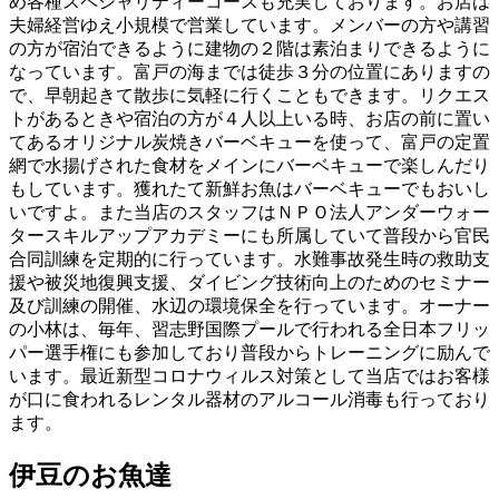
め各種スペシャリティーコースも充実しております。お店は
夫婦経営ゆえ小規模で営業しています。メンバーの方や講習
の方が宿泊できるように建物の２階は素泊まりできるように
なっています。富戸の海までは徒歩３分の位置にありますの
で、早朝起きて散歩に気軽に行くこともできます。リクエス
トがあるときや宿泊の方が４人以上いる時、お店の前に置い
てあるオリジナル炭焼きバーベキューを使って、富戸の定置
網で水揚げされた食材をメインにバーベキューで楽しんだり
もしています。獲れたて新鮮お魚はバーベキューでもおいし
いですよ。また当店のスタッフはＮＰＯ法人アンダーウォー
タースキルアップアカデミーにも所属していて普段から官民
合同訓練を定期的に行っています。水難事故発生時の救助支
援や被災地復興支援、ダイビング技術向上のためのセミナー
及び訓練の開催、水辺の環境保全を行っています。オーナー
の小林は、毎年、習志野国際プールで行われる全日本フリッ
パー選手権にも参加しており普段からトレーニングに励んで
います。最近新型コロナウィルス対策として当店ではお客様
が口に食われるレンタル器材のアルコール消毒も行っており
ます。
伊豆のお魚達