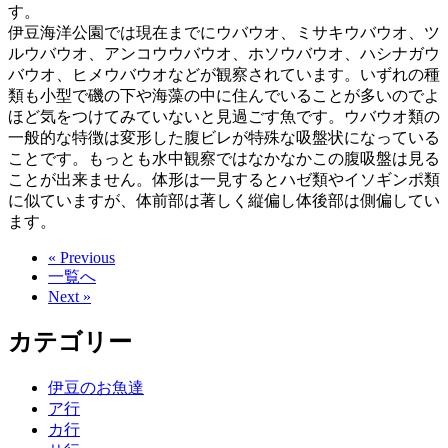
す。
伊豆海洋公園では現在までにウバウオ、ミサキウバウオ、ツ
ルウバウオ、アンコウウバウオ、ホソウバウオ、ハシナガウ
バウオ、ヒメウバウオなどが観察されています。いずれの種
類も小型で磯の下や海藻の中に住んでいることが多いのでよ
ほど気をつけてみていないと見過ごす魚です。ウバウオ類の
一般的な特徴は変形した腹ビレが特殊な吸盤状になっている
ことです。もっとも水中観察ではなかなかこの腹吸盤は見る
ことが出来ません。体形は一見するとハゼ類やイソギンポ類
に似ていますが、体前部は著しく縦偏し体後部は側偏してい
ます。
« Previous
一覧へ
Next »
カテゴリー
伊豆のお魚達
ア行
カ行