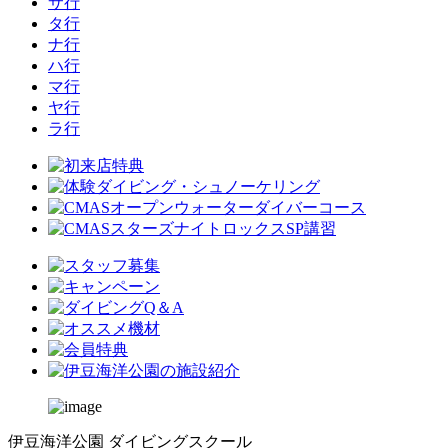
サ行
タ行
ナ行
ハ行
マ行
ヤ行
ラ行
伊豆海洋公園 ダイビングスクール