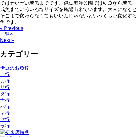
ではせいぜい若魚までです。伊豆海洋公園では幼魚から若魚、
成魚までいろいろなサイズを確認出来ています。大人になると
そこまで変わらなくてもいいんじゃないというくらい変化する
魚です。
« Previous
一覧へ
Next »
カテゴリー
伊豆のお魚達
ア行
カ行
サ行
タ行
ナ行
ハ行
マ行
ヤ行
ラ行