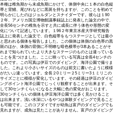
本種は稚魚期から未成魚期にかけて、体側中央に１本の白色縦
帯と背鰭、尾びれなどに黒斑を持ちますが、このことを初めて
明らかにしたのはジョルダンとスナイダーです。彼らは１90
２年、アメリカ国立博物館議事録誌上に発表した論文の中で、
全長56センチの稚魚を示すと共に成長に伴う体色や形態の変
化について記述しています。１96２年東京水産大学研究報告
誌上に発表した論文で、白色縦帯をもつステージとしては最小
と思われる個体を報告しました。この個体は体側の白色帯の黒
斑のほか、体側の背側に不明瞭な暗色横帯が3本あることがそ
れまで知られていたより大きなステージのものとは違っている
ことを見つけました。ここに映っている写真は全長4センチの
ものです。この写真は伊豆でのダイビング、海洋公園で撮りま
した。これより小さいサイズのものは前文に書いたように模様
がだいぶ違っています。全長２0ミリー２5ミリー3１ミリこの
サイズごとに模様が変化しています。その経過は伊豆のダイビ
ングポイント海洋公園でじっくり観察することが出来ます。そ
して30センチくらいになると大幅に色の変化がおこります。
30センチくらいの個体も伊豆海洋公園では多く見かけること
は出来ます。浅い水深にいるやつは体験ダイビングで見ること
も可能です。このコブダイですが幼魚は富戸のダイビングでも
見れますが、成魚は見たことがありません。富戸のダイビング