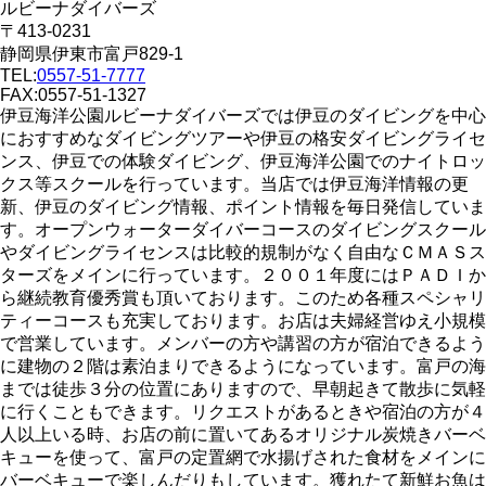
ルビーナダイバーズ
〒413-0231
静岡県伊東市富戸829-1
TEL:
0557-51-7777
FAX:0557-51-1327
伊豆海洋公園ルビーナダイバーズでは伊豆のダイビングを中心
におすすめなダイビングツアーや伊豆の格安ダイビングライセ
ンス、伊豆での体験ダイビング、伊豆海洋公園でのナイトロッ
クス等スクールを行っています。当店では伊豆海洋情報の更
新、伊豆のダイビング情報、ポイント情報を毎日発信していま
す。オープンウォーターダイバーコースのダイビングスクール
やダイビングライセンスは比較的規制がなく自由なＣＭＡＳス
ターズをメインに行っています。２００１年度にはＰＡＤＩか
ら継続教育優秀賞も頂いております。このため各種スペシャリ
ティーコースも充実しております。お店は夫婦経営ゆえ小規模
で営業しています。メンバーの方や講習の方が宿泊できるよう
に建物の２階は素泊まりできるようになっています。富戸の海
までは徒歩３分の位置にありますので、早朝起きて散歩に気軽
に行くこともできます。リクエストがあるときや宿泊の方が４
人以上いる時、お店の前に置いてあるオリジナル炭焼きバーベ
キューを使って、富戸の定置網で水揚げされた食材をメインに
バーベキューで楽しんだりもしています。獲れたて新鮮お魚は