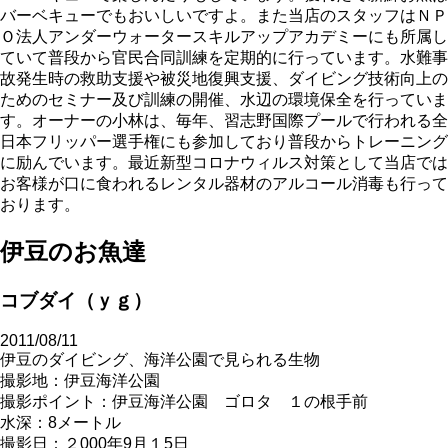
バーベキューでもおいしいですよ。また当店のスタッフはＮＰ
Ｏ法人アンダーウォータースキルアップアカデミーにも所属し
ていて普段から官民合同訓練を定期的に行っています。水難事
故発生時の救助支援や被災地復興支援、ダイビング技術向上の
ためのセミナー及び訓練の開催、水辺の環境保全を行っていま
す。オーナーの小林は、毎年、習志野国際プールで行われる全
日本フリッパー選手権にも参加しており普段からトレーニング
に励んでいます。最近新型コロナウィルス対策として当店では
お客様が口に食われるレンタル器材のアルコール消毒も行って
おります。
伊豆のお魚達
コブダイ（ｙｇ）
2011/08/11
伊豆のダイビング、海洋公園で見られる生物
撮影地：伊豆海洋公園
撮影ポイント：伊豆海洋公園 ゴロタ １の根手前
水深：8メートル
撮影日：２000年9月１5日