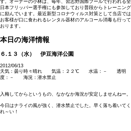
す。オーナーの小林は、毎年、習志野国際プールで行われる全
日本フリッパー選手権にも参加しており普段からトレーニング
に励んでいます。最近新型コロナウィルス対策として当店では
お客様が口に食われるレンタル器材のアルコール消毒も行って
おります。
本日の海洋情報
６.１３（水） 伊豆海洋公園
2012/06/13
天気：曇り時々晴れ 気温：２２℃ 水温：－ 透明
度：－ 海況：潜水禁止
入梅してからというもの、なかなか海況が安定しませんねー。
今日はナライの風が強く、潜水禁止でした。早く落ち着いてく
れ～い！