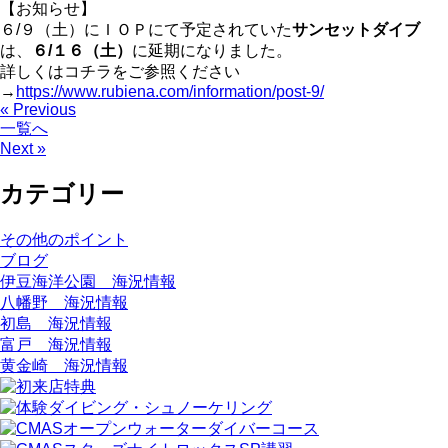
【お知らせ】
６/９（土）にＩＯＰにて予定されていた
サンセットダイブ
は、
６/１６（土）
に延期になりました。
詳しくはコチラをご参照ください
→
https://www.rubiena.com/information/post-9/
« Previous
一覧へ
Next »
カテゴリー
その他のポイント
ブログ
伊豆海洋公園 海況情報
八幡野 海況情報
初島 海況情報
富戸 海況情報
黄金崎 海況情報