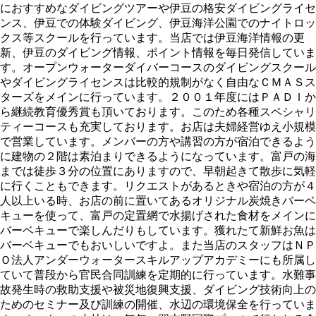
におすすめなダイビングツアーや伊豆の格安ダイビングライセ
ンス、伊豆での体験ダイビング、伊豆海洋公園でのナイトロッ
クス等スクールを行っています。当店では伊豆海洋情報の更
新、伊豆のダイビング情報、ポイント情報を毎日発信していま
す。オープンウォーターダイバーコースのダイビングスクール
やダイビングライセンスは比較的規制がなく自由なＣＭＡＳス
ターズをメインに行っています。２００１年度にはＰＡＤＩか
ら継続教育優秀賞も頂いております。このため各種スペシャリ
ティーコースも充実しております。お店は夫婦経営ゆえ小規模
で営業しています。メンバーの方や講習の方が宿泊できるよう
に建物の２階は素泊まりできるようになっています。富戸の海
までは徒歩３分の位置にありますので、早朝起きて散歩に気軽
に行くこともできます。リクエストがあるときや宿泊の方が４
人以上いる時、お店の前に置いてあるオリジナル炭焼きバーベ
キューを使って、富戸の定置網で水揚げされた食材をメインに
バーベキューで楽しんだりもしています。獲れたて新鮮お魚は
バーベキューでもおいしいですよ。また当店のスタッフはＮＰ
Ｏ法人アンダーウォータースキルアップアカデミーにも所属し
ていて普段から官民合同訓練を定期的に行っています。水難事
故発生時の救助支援や被災地復興支援、ダイビング技術向上の
ためのセミナー及び訓練の開催、水辺の環境保全を行っていま