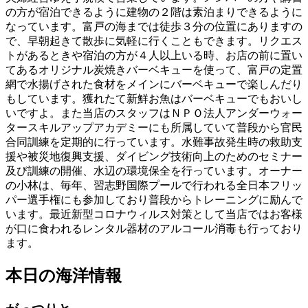
の方が宿泊できるように建物の２階は素泊まりできるように
なっています。富戸の海までは徒歩３分の位置にありますの
で、早朝起きて散歩に気軽に行くこともできます。リクエス
トがあるときや宿泊の方が４人以上いる時、お店の前に置い
てあるオリジナル炭焼きバーベキューを使って、富戸の定置
網で水揚げされた食材をメインにバーベキューで楽しんだり
もしています。獲れたて新鮮お魚はバーベキューでもおいし
いですよ。また当店のスタッフはＮＰＯ法人アンダーウォー
タースキルアップアカデミーにも所属していて普段から官民
合同訓練を定期的に行っています。水難事故発生時の救助支
援や被災地復興支援、ダイビング技術向上のためのセミナー
及び訓練の開催、水辺の環境保全を行っています。オーナー
の小林は、毎年、習志野国際プールで行われる全日本フリッ
パー選手権にも参加しており普段からトレーニングに励んで
います。最近新型コロナウィルス対策として当店ではお客様
が口に食われるレンタル器材のアルコール消毒も行っており
ます。
本日の海洋情報