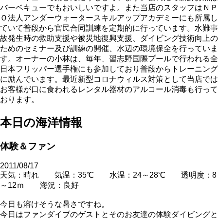
バーベキューでもおいしいですよ。また当店のスタッフはＮＰ
Ｏ法人アンダーウォータースキルアップアカデミーにも所属し
ていて普段から官民合同訓練を定期的に行っています。水難事
故発生時の救助支援や被災地復興支援、ダイビング技術向上の
ためのセミナー及び訓練の開催、水辺の環境保全を行っていま
す。オーナーの小林は、毎年、習志野国際プールで行われる全
日本フリッパー選手権にも参加しており普段からトレーニング
に励んでいます。最近新型コロナウィルス対策として当店では
お客様が口に食われるレンタル器材のアルコール消毒も行って
おります。
本日の海洋情報
体験＆ファン
2011/08/17
天気：晴れ 気温：35℃ 水温：24～28℃ 透明度：8
～12ｍ 海況：良好
今日も溶けそうな暑さですね。
今日はファンダイブのゲストとそのお友達の体験ダイビングと