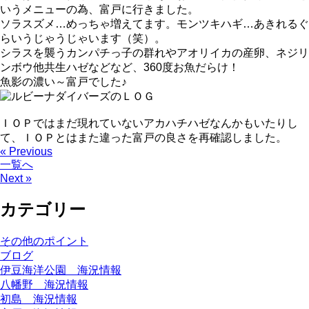
いうメニューの為、富戸に行きました。
ソラスズメ…めっちゃ増えてます。モンツキハギ…あきれるぐ
らいうじゃうじゃいます（笑）。
シラスを襲うカンパチっ子の群れやアオリイカの産卵、ネジリ
ンボウ他共生ハゼなどなど、360度お魚だらけ！
魚影の濃い～富戸でした♪
ＩＯＰではまだ現れていないアカハチハゼなんかもいたりし
て、ＩＯＰとはまた違った富戸の良さを再確認しました。
« Previous
一覧へ
Next »
カテゴリー
その他のポイント
ブログ
伊豆海洋公園 海況情報
八幡野 海況情報
初島 海況情報