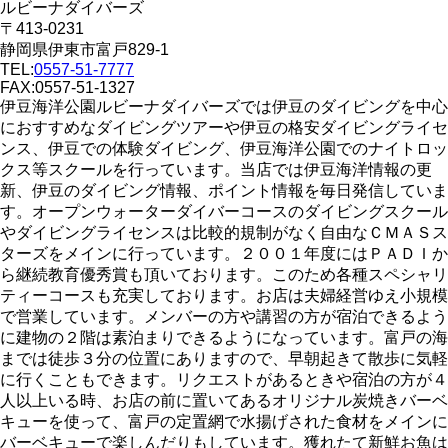
ルビーナダイバーズ
〒413-0231
静岡県伊東市富戸829-1
TEL:
0557-51-7777
FAX:0557-51-1327
伊豆海洋公園ルビーナダイバーズでは伊豆のダイビングを中心
におすすめなダイビングツアーや伊豆の格安ダイビングライセ
ンス、伊豆での体験ダイビング、伊豆海洋公園でのナイトロッ
クス等スクールを行っています。当店では伊豆海洋情報の更
新、伊豆のダイビング情報、ポイント情報を毎日発信していま
す。オープンウォーターダイバーコースのダイビングスクール
やダイビングライセンスは比較的規制がなく自由なＣＭＡＳス
ターズをメインに行っています。２００１年度にはＰＡＤＩか
ら継続教育優秀賞も頂いております。このため各種スペシャリ
ティーコースも充実しております。お店は夫婦経営ゆえ小規模
で営業しています。メンバーの方や講習の方が宿泊できるよう
に建物の２階は素泊まりできるようになっています。富戸の海
までは徒歩３分の位置にありますので、早朝起きて散歩に気軽
に行くこともできます。リクエストがあるときや宿泊の方が４
人以上いる時、お店の前に置いてあるオリジナル炭焼きバーベ
キューを使って、富戸の定置網で水揚げされた食材をメインに
バーベキューで楽しんだりもしています。獲れたて新鮮お魚は