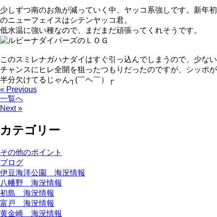
少しずつ南のお魚が減っていく中、ヤッコ系強しです。新年初
のニューフェイスはシテンヤッコ君。
低水温に強い種なので、まだまだ頑張ってくれそうです。
このスミレナガハナダイはすぐ引っ込んでしまうので、少ない
チャンスにヒレ全開を狙ったつもりだったのですが、シッポが
半分欠けてるじゃん┐(￣ヘ￣）┌
« Previous
一覧へ
Next »
カテゴリー
その他のポイント
ブログ
伊豆海洋公園 海況情報
八幡野 海況情報
初島 海況情報
富戸 海況情報
黄金崎 海況情報