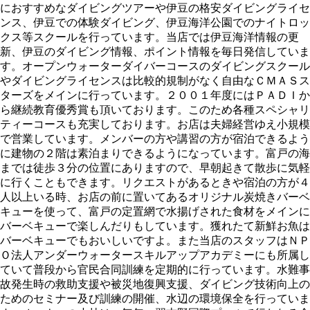
におすすめなダイビングツアーや伊豆の格安ダイビングライセ
ンス、伊豆での体験ダイビング、伊豆海洋公園でのナイトロッ
クス等スクールを行っています。当店では伊豆海洋情報の更
新、伊豆のダイビング情報、ポイント情報を毎日発信していま
す。オープンウォーターダイバーコースのダイビングスクール
やダイビングライセンスは比較的規制がなく自由なＣＭＡＳス
ターズをメインに行っています。２００１年度にはＰＡＤＩか
ら継続教育優秀賞も頂いております。このため各種スペシャリ
ティーコースも充実しております。お店は夫婦経営ゆえ小規模
で営業しています。メンバーの方や講習の方が宿泊できるよう
に建物の２階は素泊まりできるようになっています。富戸の海
までは徒歩３分の位置にありますので、早朝起きて散歩に気軽
に行くこともできます。リクエストがあるときや宿泊の方が４
人以上いる時、お店の前に置いてあるオリジナル炭焼きバーベ
キューを使って、富戸の定置網で水揚げされた食材をメインに
バーベキューで楽しんだりもしています。獲れたて新鮮お魚は
バーベキューでもおいしいですよ。また当店のスタッフはＮＰ
Ｏ法人アンダーウォータースキルアップアカデミーにも所属し
ていて普段から官民合同訓練を定期的に行っています。水難事
故発生時の救助支援や被災地復興支援、ダイビング技術向上の
ためのセミナー及び訓練の開催、水辺の環境保全を行っていま