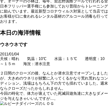
す。オーナーの小林は、毎年、習志野国際プールで行われる全
日本フリッパー選手権にも参加しており普段からトレーニング
に励んでいます。最近新型コロナウィルス対策として当店では
お客様が口に食われるレンタル器材のアルコール消毒も行って
おります。
本日の海洋情報
ウネウネです
2011/01/04
天候：晴れ 気温：10℃ 水温：１５℃ 透明度：10
～１５ｍ 海況：潜水注意
２日間のクローズの後、なんとか潜水注意でオープンしました
が、大きめのウネリが頻繁に入ってくるかなり荒れ荒れなコン
ディション。浅場はもちろん下の方でも揺れていました。週末
ならクローズだったかもしれません。
今回の時化で、体力が衰えていた死滅回遊魚達に大きなダメー
ジを与えなきゃいいんですが…。