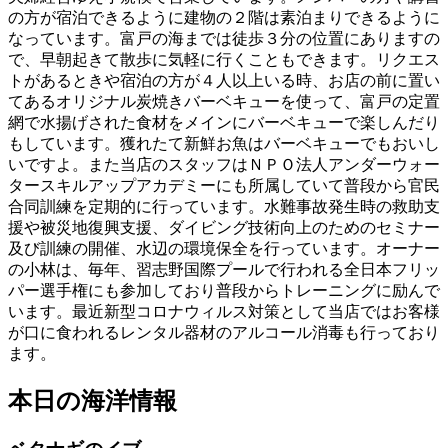
の方が宿泊できるように建物の２階は素泊まりできるように
なっています。富戸の海までは徒歩３分の位置にありますの
で、早朝起きて散歩に気軽に行くこともできます。リクエス
トがあるときや宿泊の方が４人以上いる時、お店の前に置い
てあるオリジナル炭焼きバーベキューを使って、富戸の定置
網で水揚げされた食材をメインにバーベキューで楽しんだり
もしています。獲れたて新鮮お魚はバーベキューでもおいし
いですよ。また当店のスタッフはＮＰＯ法人アンダーウォー
タースキルアップアカデミーにも所属していて普段から官民
合同訓練を定期的に行っています。水難事故発生時の救助支
援や被災地復興支援、ダイビング技術向上のためのセミナー
及び訓練の開催、水辺の環境保全を行っています。オーナー
の小林は、毎年、習志野国際プールで行われる全日本フリッ
パー選手権にも参加しており普段からトレーニングに励んで
います。最近新型コロナウィルス対策として当店ではお客様
が口に食われるレンタル器材のアルコール消毒も行っており
ます。
本日の海洋情報