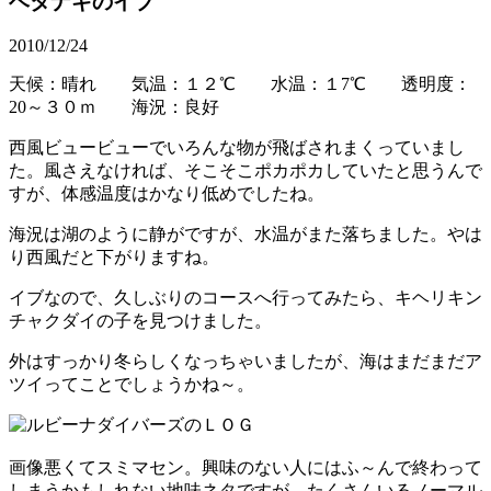
ベタナギのイブ
2010/12/24
天候：晴れ 気温：１２℃ 水温：１7℃ 透明度：
20～３０ｍ 海況：良好
西風ビュービューでいろんな物が飛ばされまくっていまし
た。風さえなければ、そこそこポカポカしていたと思うんで
すが、体感温度はかなり低めでしたね。
海況は湖のように静がですが、水温がまた落ちました。やは
り西風だと下がりますね。
イブなので、久しぶりのコースへ行ってみたら、キヘリキン
チャクダイの子を見つけました。
外はすっかり冬らしくなっちゃいましたが、海はまだまだア
ツイってことでしょうかね～。
画像悪くてスミマセン。興味のない人にはふ～んで終わって
しまうかもしれない地味ネタですが、たくさんいるノーマル