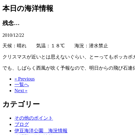
本日の海洋情報
残念…
2010/12/22
天候：晴れ 気温：１８℃ 海況：潜水禁止
クリスマスが近いとは思えないぐらい、とーってもポッカポ
でも、しばらく西風が吹く予報なので、明日からの飛び石連
« Previous
一覧へ
Next »
カテゴリー
その他のポイント
ブログ
伊豆海洋公園 海況情報