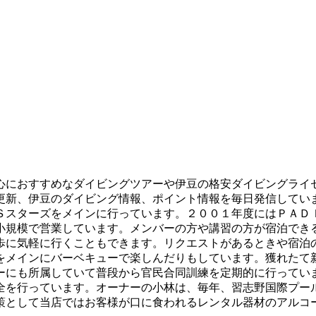
心におすすめなダイビングツアーや伊豆の格安ダイビングライ
更新、伊豆のダイビング情報、ポイント情報を毎日発信してい
Ｓスターズをメインに行っています。２００１年度にはＰＡＤ
小規模で営業しています。メンバーの方や講習の方が宿泊でき
歩に気軽に行くこともできます。リクエストがあるときや宿泊
をメインにバーベキューで楽しんだりもしています。獲れたて
ーにも所属していて普段から官民合同訓練を定期的に行ってい
全を行っています。オーナーの小林は、毎年、習志野国際プー
策として当店ではお客様が口に食われるレンタル器材のアルコ