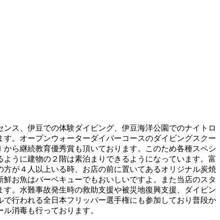
センス、伊豆での体験ダイビング、伊豆海洋公園でのナイトロ
ます。オープンウォーターダイバーコースのダイビングスクー
Ｉから継続教育優秀賞も頂いております。このため各種スペシ
るように建物の２階は素泊まりできるようになっています。富
の方が４人以上いる時、お店の前に置いてあるオリジナル炭焼
新鮮お魚はバーベキューでもおいしいですよ。また当店のスタ
ます。水難事故発生時の救助支援や被災地復興支援、ダイビン
ルで行われる全日本フリッパー選手権にも参加しており普段か
ール消毒も行っております。