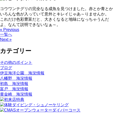
コウワンテグリの完全なる成魚を見つけました。赤とか青とか
いろんな色が入っていて意外とキレイじゃあ～りませんか。
これだけ色彩豊富だと、大きくなると地味になっちゃうんだ
よ、なんて説明できないなぁ～。
« Previous
一覧へ
Next »
カテゴリー
その他のポイント
ブログ
伊豆海洋公園 海況情報
八幡野 海況情報
初島 海況情報
富戸 海況情報
黄金崎 海況情報