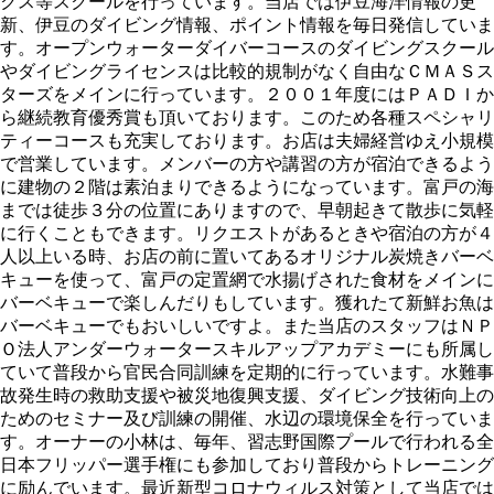
クス等スクールを行っています。当店では伊豆海洋情報の更
新、伊豆のダイビング情報、ポイント情報を毎日発信していま
す。オープンウォーターダイバーコースのダイビングスクール
やダイビングライセンスは比較的規制がなく自由なＣＭＡＳス
ターズをメインに行っています。２００１年度にはＰＡＤＩか
ら継続教育優秀賞も頂いております。このため各種スペシャリ
ティーコースも充実しております。お店は夫婦経営ゆえ小規模
で営業しています。メンバーの方や講習の方が宿泊できるよう
に建物の２階は素泊まりできるようになっています。富戸の海
までは徒歩３分の位置にありますので、早朝起きて散歩に気軽
に行くこともできます。リクエストがあるときや宿泊の方が４
人以上いる時、お店の前に置いてあるオリジナル炭焼きバーベ
キューを使って、富戸の定置網で水揚げされた食材をメインに
バーベキューで楽しんだりもしています。獲れたて新鮮お魚は
バーベキューでもおいしいですよ。また当店のスタッフはＮＰ
Ｏ法人アンダーウォータースキルアップアカデミーにも所属し
ていて普段から官民合同訓練を定期的に行っています。水難事
故発生時の救助支援や被災地復興支援、ダイビング技術向上の
ためのセミナー及び訓練の開催、水辺の環境保全を行っていま
す。オーナーの小林は、毎年、習志野国際プールで行われる全
日本フリッパー選手権にも参加しており普段からトレーニング
に励んでいます。最近新型コロナウィルス対策として当店では