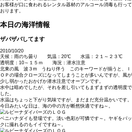
お客様が口に食われるレンタル器材のアルコール消毒も行って
おります。
本日の海洋情報
ザバザバしてます
2010/10/20
天候：雨のち曇り 気温：20℃ 水温：２１～２３℃
透明度：10～１５ｍ 海況：潜水注意
北東の風 波３m うねり伴う このキーワードが揃うと、Ｉ
ＯＰの場合クローズになってしまうことが多いんですが、風が
少し弱かったおかげか潜水注意でオープンです。
水中は暗めでしたが、それを差し引いてもまずまずの透明度で
した。
水温はちょっと下がり気味ですが、まだまだ充分温かいです。
今日みたいな日は、海の中の方が断然快適ですね～。
ベニハナダイも登場です。淡い色彩が可憐です～。ヤギをバッ
クに撮れるのもイイですね～。