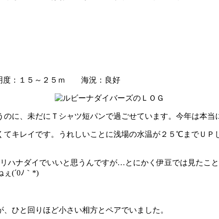
度：１５～２５ｍ 海況：良好
いうのに、未だにＴシャツ短パンで過ごせています。今年は本当
くてキレイです。うれしいことに浅場の水温が２５℃までＵＰ
ドリハナダイでいいと思うんですが…とにかく伊豆では見たこ
´0ﾉ｀*)
が、ひと回りほど小さい相方とペアでいました。