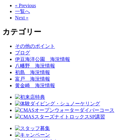
« Previous
一覧へ
Next »
カテゴリー
その他のポイント
ブログ
伊豆海洋公園 海況情報
八幡野 海況情報
初島 海況情報
富戸 海況情報
黄金崎 海況情報