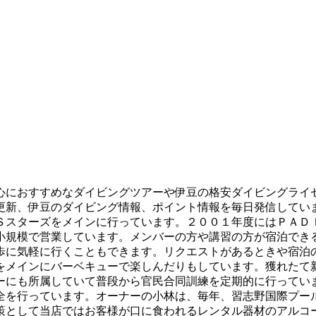
心におすすめなダイビングツアーや伊豆の格安ダイビングライ
更新、伊豆のダイビング情報、ポイント情報を毎日発信してい
Ｓスターズをメインに行っています。２００１年度にはＰＡＤ
小規模で営業しています。メンバーの方や講習の方が宿泊でき
歩に気軽に行くこともできます。リクエストがあるときや宿泊
をメインにバーベキューで楽しんだりもしています。獲れたて
ーにも所属していて普段から官民合同訓練を定期的に行ってい
全を行っています。オーナーの小林は、毎年、習志野国際プー
策として当店ではお客様が口に食われるレンタル器材のアルコ