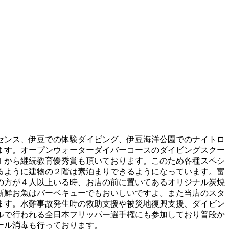
センス、伊豆での体験ダイビング、伊豆海洋公園でのナイトロ
ます。オープンウォーターダイバーコースのダイビングスクー
Ｉから継続教育優秀賞も頂いております。このため各種スペシ
るように建物の２階は素泊まりできるようになっています。富
の方が４人以上いる時、お店の前に置いてあるオリジナル炭焼
新鮮お魚はバーベキューでもおいしいですよ。また当店のスタ
ます。水難事故発生時の救助支援や被災地復興支援、ダイビン
ルで行われる全日本フリッパー選手権にも参加しており普段か
ール消毒も行っております。