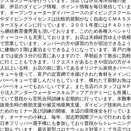
クス等スクールを行っています。当店では伊豆海洋情報の更
新、伊豆のダイビング情報、ポイント情報を毎日発信していま
す。オープンウォーターダイバーコースのダイビングスクール
やダイビングライセンスは比較的規制がなく自由なＣＭＡＳス
ターズをメインに行っています。２００１年度にはＰＡＤＩか
ら継続教育優秀賞も頂いております。このため各種スペシャリ
ティーコースも充実しております。お店は夫婦経営ゆえ小規模
で営業しています。メンバーの方や講習の方が宿泊できるよう
に建物の２階は素泊まりできるようになっています。富戸の海
までは徒歩３分の位置にありますので、早朝起きて散歩に気軽
に行くこともできます。リクエストがあるときや宿泊の方が４
人以上いる時、お店の前に置いてあるオリジナル炭焼きバーベ
キューを使って、富戸の定置網で水揚げされた食材をメインに
バーベキューで楽しんだりもしています。獲れたて新鮮お魚は
バーベキューでもおいしいですよ。また当店のスタッフはＮＰ
Ｏ法人アンダーウォータースキルアップアカデミーにも所属し
ていて普段から官民合同訓練を定期的に行っています。水難事
故発生時の救助支援や被災地復興支援、ダイビング技術向上の
ためのセミナー及び訓練の開催、水辺の環境保全を行っていま
す。オーナーの小林は、毎年、習志野国際プールで行われる全
日本フリッパー選手権にも参加しており普段からトレーニング
に励んでいます。最近新型コロナウィルス対策として当店では