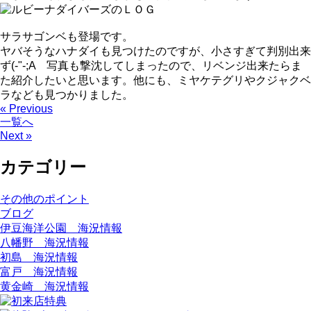
サラサゴンベも登場です。
ヤバそうなハナダイも見つけたのですが、小さすぎて判別出来
ず(-"-;A 写真も撃沈してしまったので、リベンジ出来たらま
た紹介したいと思います。他にも、ミヤケテグリやクジャクベ
ラなども見つかりました。
« Previous
一覧へ
Next »
カテゴリー
その他のポイント
ブログ
伊豆海洋公園 海況情報
八幡野 海況情報
初島 海況情報
富戸 海況情報
黄金崎 海況情報