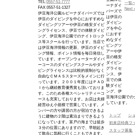
TEL:
0557-51-7777
一覧
ーナダイ
FAX:0557-51-1327
Next 
バーズで
伊豆海洋公園ルビーナダイバーズでは
は伊豆の
伊豆のダイビングを中心におすすめな
ダイビン
ダイビングツアーや伊豆の格安ダイビ
グを中心
ングライセンス、伊豆での体験ダイビ
におすす
ング、伊豆海洋公園でのナイトロック
めなダイ
ス等スクールを行っています。当店で
ビングツ
は伊豆海洋情報の更新、伊豆のダイビ
アーや伊
ング情報、ポイント情報を毎日発信し
豆の格安
ています。オープンウォーターダイバ
ダイビン
ーコースのダイビングスクールやダイ
グライセ
ビングライセンスは比較的規制がなく
ンス、伊
自由なＣＭＡＳスターズをメインに行
豆での体
っています。２００１年度にはＰＡＤ
験ダイビ
Ｉから継続教育優秀賞も頂いておりま
ング、伊
す。このため各種スペシャリティーコ
豆海洋公園での
ースも充実しております。お店は夫婦
しています。
経営ゆえ小規模で営業しています。メ
ンバーの方や講習の方が宿泊できるよ
トップ
シ
うに建物の２階は素泊まりできるよう
になっています。富戸の海までは徒歩
初来店特典フ
３分の位置にありますので、早朝起き
スタッフ募集
て散歩に気軽に行くこともできます。