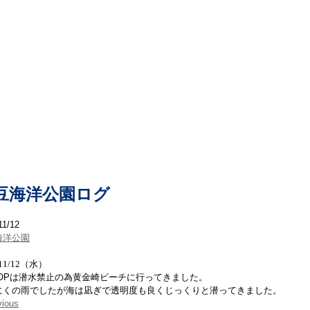
本日の海洋情報
豆海洋公園ログ
11/12
海洋公園
/11/12（水）
IOPは潜水禁止の為黄金崎ビーチに行ってきました。
にくの雨でしたが海は凪ぎで透明度も良くじっくりと潜ってきました。
vious