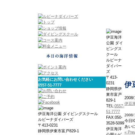
伊豆海洋
公園 ダイ
ビングス
クール
ルビーナ
ダイバー
ズ
〒413-
お気軽にお問い合わせください
0231
伊
0557-51-7777
静岡県伊
東市富戸
2008/
829-1
伊豆
TEL:
0557-
51-7777
伊豆海洋公園 ダイビングスクール
2008
FAX:050-
ルビーナダイバーズ
今日
3528-5099
〒413-0231
あい
伊豆海洋
静岡県伊東市富戸829-1
« Pre
公園ルビ