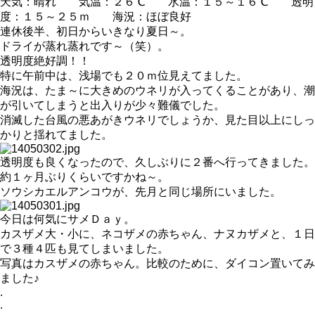
天気：晴れ 気温：２６℃ 水温：１５～１６℃ 透明
度：１５～２５ｍ 海況：ほぼ良好
連休後半、初日からいきなり夏日～。
ドライが蒸れ蒸れです～（笑）。
透明度絶好調！！
特に午前中は、浅場でも２０ｍ位見えてました。
海況は、たま～に大きめのウネリが入ってくることがあり、潮
が引いてしまうと出入りが少々難儀でした。
消滅した台風の悪あがきウネリでしょうか、見た目以上にしっ
かりと揺れてました。
透明度も良くなったので、久しぶりに２番へ行ってきました。
約１ヶ月ぶりくらいですかね～。
ソウシカエルアンコウが、先月と同じ場所にいました。
今日は何気にサメＤａｙ。
カスザメ大・小に、ネコザメの赤ちゃん、ナヌカザメと、１日
で３種４匹も見てしまいました。
写真はカスザメの赤ちゃん。比較のために、ダイコン置いてみ
ました♪
.
.