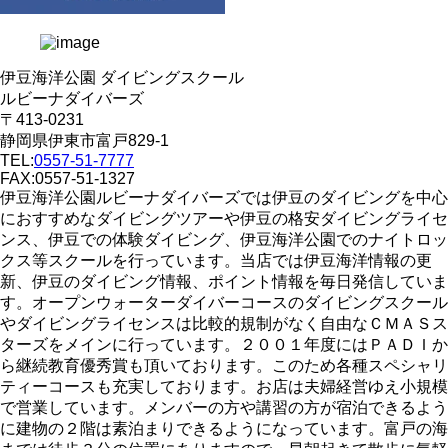
伊豆海洋公園 ダイビングスクール
ルビーナダイバーズ
〒413-0231
静岡県伊東市富戸829-1
TEL:
0557-51-7777
FAX:0557-51-1327
伊豆海洋公園ルビーナダイバーズでは伊豆のダイビングを中心
におすすめなダイビングツアーや伊豆の格安ダイビングライセ
ンス、伊豆での体験ダイビング、伊豆海洋公園でのナイトロッ
クス等スクールを行っています。当店では伊豆海洋情報の更
新、伊豆のダイビング情報、ポイント情報を毎日発信していま
す。オープンウォーターダイバーコースのダイビングスクール
やダイビングライセンスは比較的規制がなく自由なＣＭＡＳス
ターズをメインに行っています。２００１年度にはＰＡＤＩか
ら継続教育優秀賞も頂いております。このため各種スペシャリ
ティーコースも充実しております。お店は夫婦経営ゆえ小規模
で営業しています。メンバーの方や講習の方が宿泊できるよう
に建物の２階は素泊まりできるようになっています。富戸の海