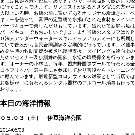
までは徒歩３分の位置にありますので、早朝起きて散歩に気軽
に行くこともできます。リクエストがあるときや宿泊の方が４
人以上いる時、お店の前に置いてあるオリジナル炭焼きバーベ
キューを使って、富戸の定置網で水揚げされた食材をメインに
バーベキューで楽しんだりもしています。獲れたて新鮮お魚は
バーベキューでもおいしいですよ。また当店のスタッフはＮＰ
Ｏ法人アンダーウォータースキルアップアカデミーにも所属し
ていて普段から官民合同訓練を定期的に行っています。水難事
故発生時の救助支援や被災地復興支援、ダイビング技術向上の
ためのセミナー及び訓練の開催、水辺の環境保全を行っていま
す。オーナーの小林は、毎年、習志野国際プールで行われる全
日本フリッパー選手権にも参加しており普段からトレーニング
に励んでいます。最近新型コロナウィルス対策として当店では
お客様が口に食われるレンタル器材のアルコール消毒も行って
おります。
本日の海洋情報
０５.０３（土） 伊豆海洋公園
2014/05/03