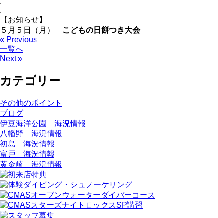
.
.
【お知らせ】
５月５日（月）
こどもの日餅つき大会
« Previous
一覧へ
Next »
カテゴリー
その他のポイント
ブログ
伊豆海洋公園 海況情報
八幡野 海況情報
初島 海況情報
富戸 海況情報
黄金崎 海況情報