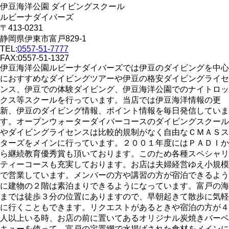
伊豆海洋公園 ダイビングスクール
ルビーナダイバーズ
〒413-0231
静岡県伊東市富戸829-1
TEL:
0557-51-7777
FAX:0557-51-1327
伊豆海洋公園ルビーナダイバーズでは伊豆のダイビングを中心
におすすめなダイビングツアーや伊豆の格安ダイビングライセ
ンス、伊豆での体験ダイビング、伊豆海洋公園でのナイトロッ
クス等スクールを行っています。当店では伊豆海洋情報の更
新、伊豆のダイビング情報、ポイント情報を毎日発信していま
す。オープンウォーターダイバーコースのダイビングスクール
やダイビングライセンスは比較的規制がなく自由なＣＭＡＳス
ターズをメインに行っています。２００１年度にはＰＡＤＩか
ら継続教育優秀賞も頂いております。このため各種スペシャリ
ティーコースも充実しております。お店は夫婦経営ゆえ小規模
で営業しています。メンバーの方や講習の方が宿泊できるよう
に建物の２階は素泊まりできるようになっています。富戸の海
までは徒歩３分の位置にありますので、早朝起きて散歩に気軽
に行くこともできます。リクエストがあるときや宿泊の方が４
人以上いる時、お店の前に置いてあるオリジナル炭焼きバーベ
キューを使って、富戸の定置網で水揚げされた食材をメインに