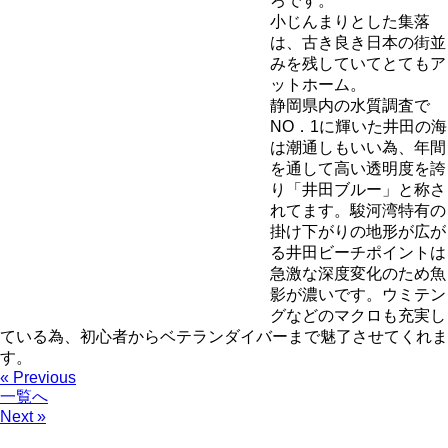
ろです。
小じんまりとした集落
は、古き良き日本の街並
みを残していてとてもア
ットホーム。
静岡県内の水質調査で
NO．1に輝いた井田の海
は潮通しもいい為、年間
を通して高い透明度を誇
り「井田ブルー」と称さ
れてます。駿河湾特有の
掛け下がりの地形が広が
る井田ビーチポイントは
急激な深度変化のため魚
影が濃いです。ウミテン
グなどのマクロも充実し
ている為、初心者からベテランダイバーまで魅了させてくれま
す。
« Previous
一覧へ
Next »