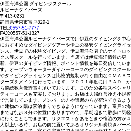
伊豆海洋公園 ダイビングスクール
ルビーナダイバーズ
〒413-0231
静岡県伊東市富戸829-1
TEL:
0557-51-7777
FAX:0557-51-1327
伊豆海洋公園ルビーナダイバーズでは伊豆のダイビングを中心
におすすめなダイビングツアーや伊豆の格安ダイビングライセ
ンス、伊豆での体験ダイビング、伊豆海洋公園でのナイトロッ
クス等スクールを行っています。当店では伊豆海洋情報の更
新、伊豆のダイビング情報、ポイント情報を毎日発信していま
す。オープンウォーターダイバーコースのダイビングスクール
やダイビングライセンスは比較的規制がなく自由なＣＭＡＳス
ターズをメインに行っています。２００１年度にはＰＡＤＩか
ら継続教育優秀賞も頂いております。このため各種スペシャリ
ティーコースも充実しております。お店は夫婦経営ゆえ小規模
で営業しています。メンバーの方や講習の方が宿泊できるよう
に建物の２階は素泊まりできるようになっています。富戸の海
までは徒歩３分の位置にありますので、早朝起きて散歩に気軽
に行くこともできます。リクエストがあるときや宿泊の方が４
人以上いる時、お店の前に置いてあるオリジナル炭焼きバーベ
キューを使って、富戸の定置網で水揚げされた食材をメインに