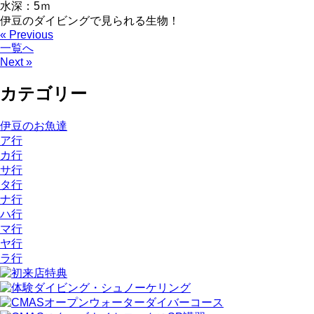
水深：5ｍ
伊豆のダイビングで見られる生物！
« Previous
一覧へ
Next »
カテゴリー
伊豆のお魚達
ア行
カ行
サ行
タ行
ナ行
ハ行
マ行
ヤ行
ラ行