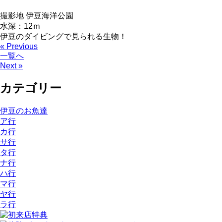
撮影地 伊豆海洋公園
水深：12ｍ
伊豆のダイビングで見られる生物！
« Previous
一覧へ
Next »
カテゴリー
伊豆のお魚達
ア行
カ行
サ行
タ行
ナ行
ハ行
マ行
ヤ行
ラ行