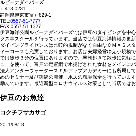
ルビーナダイバーズ
〒413-0231
静岡県伊東市富戸829-1
TEL:
0557-51-7777
FAX:0557-51-1327
伊豆海洋公園ルビーナダイバーズでは伊豆のダイビングを中心
クス等スクールを行っています。当店では伊豆海洋情報の更新
ダイビングライセンスは比較的規制がなく自由なＣＭＡＳスタ
ィーコースも充実しております。お店は夫婦経営ゆえ小規模で
では徒歩３分の位置にありますので、早朝起きて散歩に気軽に
ューを使って、富戸の定置網で水揚げされた食材をメインにバ
法人アンダーウォータースキルアップアカデミーにも所属して
めのセミナー及び訓練の開催、水辺の環境保全を行っています
励んでいます。最近新型コロナウィルス対策として当店ではお
伊豆のお魚達
コクチフサカサゴ
2011/08/18