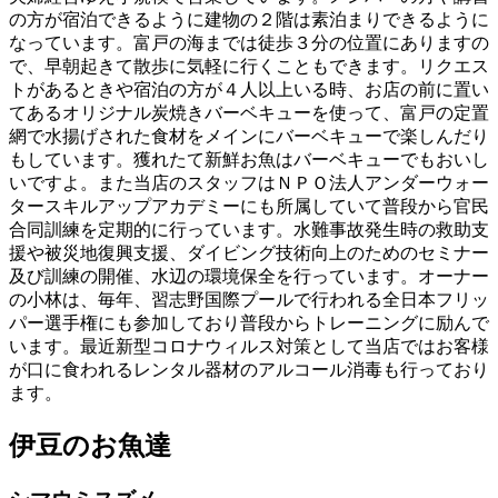
の方が宿泊できるように建物の２階は素泊まりできるように
なっています。富戸の海までは徒歩３分の位置にありますの
で、早朝起きて散歩に気軽に行くこともできます。リクエス
トがあるときや宿泊の方が４人以上いる時、お店の前に置い
てあるオリジナル炭焼きバーベキューを使って、富戸の定置
網で水揚げされた食材をメインにバーベキューで楽しんだり
もしています。獲れたて新鮮お魚はバーベキューでもおいし
いですよ。また当店のスタッフはＮＰＯ法人アンダーウォー
タースキルアップアカデミーにも所属していて普段から官民
合同訓練を定期的に行っています。水難事故発生時の救助支
援や被災地復興支援、ダイビング技術向上のためのセミナー
及び訓練の開催、水辺の環境保全を行っています。オーナー
の小林は、毎年、習志野国際プールで行われる全日本フリッ
パー選手権にも参加しており普段からトレーニングに励んで
います。最近新型コロナウィルス対策として当店ではお客様
が口に食われるレンタル器材のアルコール消毒も行っており
ます。
伊豆のお魚達