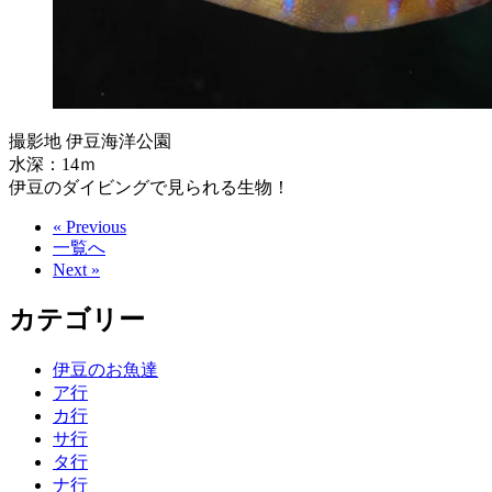
撮影地 伊豆海洋公園
水深：14ｍ
伊豆のダイビングで見られる生物！
« Previous
一覧へ
Next »
カテゴリー
伊豆のお魚達
ア行
カ行
サ行
タ行
ナ行