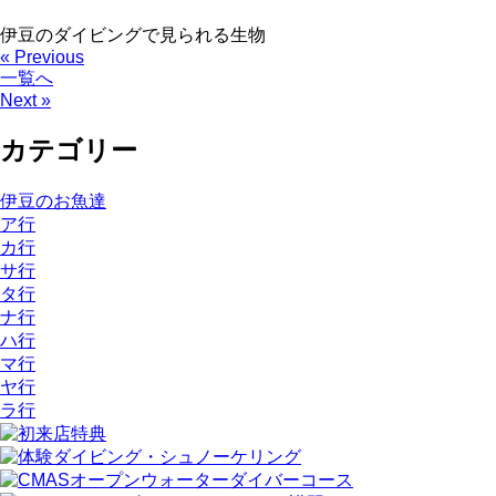
伊豆のダイビングで見られる生物
« Previous
一覧へ
Next »
カテゴリー
伊豆のお魚達
ア行
カ行
サ行
タ行
ナ行
ハ行
マ行
ヤ行
ラ行