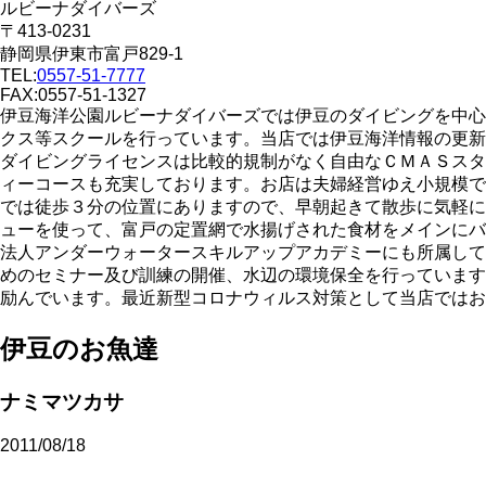
ルビーナダイバーズ
〒413-0231
静岡県伊東市富戸829-1
TEL:
0557-51-7777
FAX:0557-51-1327
伊豆海洋公園ルビーナダイバーズでは伊豆のダイビングを中心
クス等スクールを行っています。当店では伊豆海洋情報の更新
ダイビングライセンスは比較的規制がなく自由なＣＭＡＳスタ
ィーコースも充実しております。お店は夫婦経営ゆえ小規模で
では徒歩３分の位置にありますので、早朝起きて散歩に気軽に
ューを使って、富戸の定置網で水揚げされた食材をメインにバ
法人アンダーウォータースキルアップアカデミーにも所属して
めのセミナー及び訓練の開催、水辺の環境保全を行っています
励んでいます。最近新型コロナウィルス対策として当店ではお
伊豆のお魚達
ナミマツカサ
2011/08/18