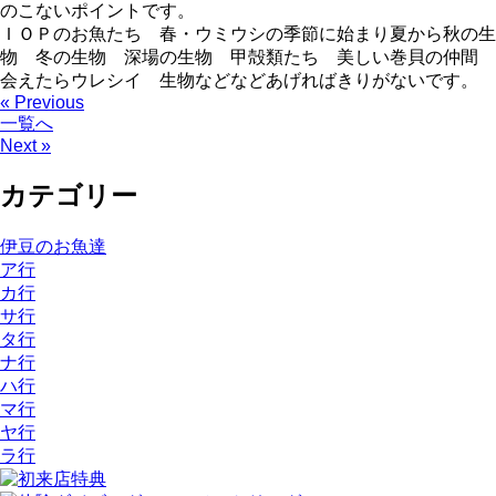
のこないポイントです。
ＩＯＰのお魚たち 春・ウミウシの季節に始まり夏から秋の生
物 冬の生物 深場の生物 甲殻類たち 美しい巻貝の仲間
会えたらウレシイ 生物などなどあげればきりがないです。
« Previous
一覧へ
Next »
カテゴリー
伊豆のお魚達
ア行
カ行
サ行
タ行
ナ行
ハ行
マ行
ヤ行
ラ行