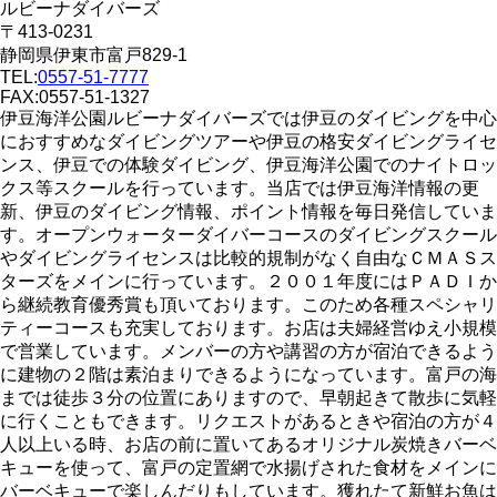
ルビーナダイバーズ
〒413-0231
静岡県伊東市富戸829-1
TEL:
0557-51-7777
FAX:0557-51-1327
伊豆海洋公園ルビーナダイバーズでは伊豆のダイビングを中心
におすすめなダイビングツアーや伊豆の格安ダイビングライセ
ンス、伊豆での体験ダイビング、伊豆海洋公園でのナイトロッ
クス等スクールを行っています。当店では伊豆海洋情報の更
新、伊豆のダイビング情報、ポイント情報を毎日発信していま
す。オープンウォーターダイバーコースのダイビングスクール
やダイビングライセンスは比較的規制がなく自由なＣＭＡＳス
ターズをメインに行っています。２００１年度にはＰＡＤＩか
ら継続教育優秀賞も頂いております。このため各種スペシャリ
ティーコースも充実しております。お店は夫婦経営ゆえ小規模
で営業しています。メンバーの方や講習の方が宿泊できるよう
に建物の２階は素泊まりできるようになっています。富戸の海
までは徒歩３分の位置にありますので、早朝起きて散歩に気軽
に行くこともできます。リクエストがあるときや宿泊の方が４
人以上いる時、お店の前に置いてあるオリジナル炭焼きバーベ
キューを使って、富戸の定置網で水揚げされた食材をメインに
バーベキューで楽しんだりもしています。獲れたて新鮮お魚は