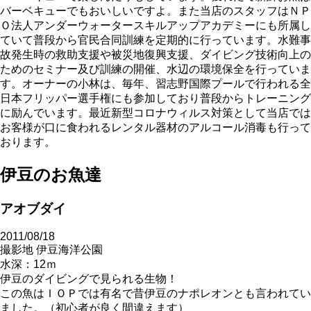
バーベキューでもおいしいですよ。また当店のスタッフはＮＰ
Ｏ法人アンダーウォータースキルアップアカデミーにも所属し
ていて普段から官民合同訓練を定期的に行っています。水難事
故発生時の救助支援や被災地復興支援、ダイビング技術向上の
ためのセミナー及び訓練の開催、水辺の環境保全を行っていま
す。オーナーの小林は、毎年、習志野国際プールで行われる全
日本フリッパー選手権にも参加しており普段からトレーニング
に励んでいます。最近新型コロナウィルス対策として当店では
お客様が口に食われるレンタル器材のアルコール消毒も行って
おります。
伊豆のお魚達
アオブダイ
2011/08/18
撮影地 伊豆海洋公園
水深：12ｍ
伊豆のダイビングで見られる生物！
この魚はＩＯＰでは有名で昔伊豆のナポレオンとも言われてい
ました。（初心者が良く間違えます）