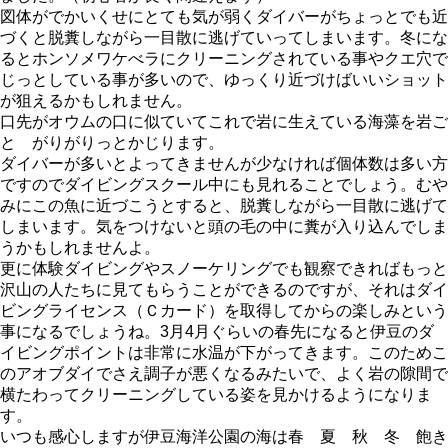
図体がでかいくせにとても気が弱くダイバーがちょっとでも近
づくと脱糞しながら一目散に逃げていってしまいます。冬にな
るとホンソメワケべラにクリーニングされている事やクエ穴で
じっとしている事が多いので、ゆっくり近づけばいいショット
が狙えるかもしれません。
口先がオウムの口に似ていてこれで岩に生えている海藻を岩ご
と がりがりっとかじります。
ダイバーが多いとよってきませんが少なければ個体数は多い方
ですのでダイビングスクール中にも見れることでしょう。むや
みにこの魚に近づこうとすると、脱糞しながら一目散に逃げて
しまいます。気をつけないと頭の毛の中に糞が入り込んでしま
うかもしれませんよ。
更に体験ダイビングやスノーケリングでも観察できればもっと
沢山の人たちに見てもらうことができるのですが、それはダイ
ビングライセンス（Ｃカード）を取得してからの楽しみという
事になるでしょうね。3月4月ぐらいの春先になると伊豆のダ
イビングポイントは非常に水温が下がってきます。このためこ
のアオブダイでさえ調子が悪くなるみたいで、よく岩の隙間で
横たわってクリーニングしている姿を見かけるようになりま
す。
いつも感心しますが伊豆海洋公園の海は春 夏 秋 冬 飽き