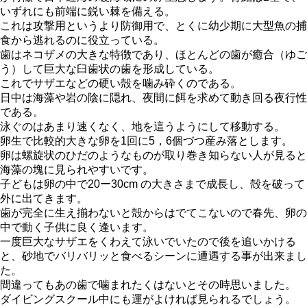
いずれにも前端に鋭い棘を備える。
これは攻撃用というより防御用で、とくに幼少期に大型魚の捕
食から逃れるのに役立っている。
歯はネコザメの大きな特徴であり、ほとんどの歯が癒合（ゆご
う）して巨大な臼歯状の歯を形成している。
これでサザエなどの硬い殻を噛み砕くのである。
日中は海藻や岩の陰に隠れ、夜間に餌を求めて動き回る夜行性
である。
泳ぐのはあまり速くなく、地を這うようにして移動する。
卵生で比較的大きな卵を1回に5，6個づつ産み落とします。
卵は螺旋状のひだのようなものが取り巻き知らない人が見ると
海藻の塊に見られやすいです。
子どもは卵の中で20ー30cm の大きさまで成長し、殻を破って
外に出てきます。
歯が完全に生え揃わないと殻からはでてこないので春先、卵の
中で動く子供に良く逢います。
一度巨大なサザエをくわえて泳いでいたので後を追いかける
と、砂地でバリバリッと食べるシーンに遭遇する事が出来まし
た。
間違ってもあの歯で噛まれたくはないとその時思いました。
ダイビングスクール中にも運がよければ見られるでしょう。