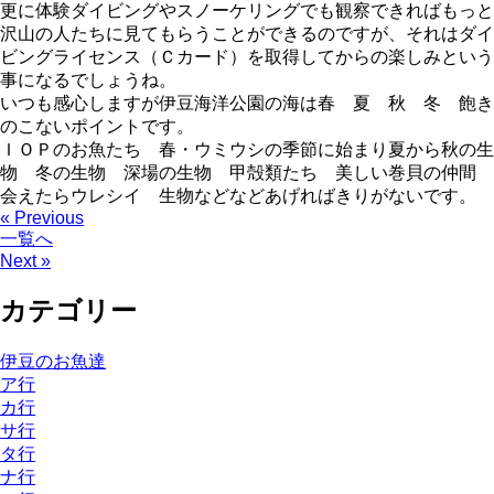
更に体験ダイビングやスノーケリングでも観察できればもっと
沢山の人たちに見てもらうことができるのですが、それはダイ
ビングライセンス（Ｃカード）を取得してからの楽しみという
事になるでしょうね。
いつも感心しますが伊豆海洋公園の海は春 夏 秋 冬 飽き
のこないポイントです。
ＩＯＰのお魚たち 春・ウミウシの季節に始まり夏から秋の生
物 冬の生物 深場の生物 甲殻類たち 美しい巻貝の仲間
会えたらウレシイ 生物などなどあげればきりがないです。
« Previous
一覧へ
Next »
カテゴリー
伊豆のお魚達
ア行
カ行
サ行
タ行
ナ行