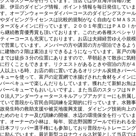
クス等スクールを行っています。当店では伊豆海洋情報の更
新、伊豆のダイビング情報、ポイント情報を毎日発信していま
す。オープンウォーターダイバーコースのダイビングスクール
やダイビングライセンスは比較的規制がなく自由なＣＭＡＳス
ターズをメインに行っています。２００１年度にはＰＡＤＩか
ら継続教育優秀賞も頂いております。このため各種スペシャリ
ティーコースも充実しております。お店は夫婦経営ゆえ小規模
で営業しています。メンバーの方や講習の方が宿泊できるよう
に建物の２階は素泊まりできるようになっています。富戸の海
までは徒歩３分の位置にありますので、早朝起きて散歩に気軽
に行くこともできます。リクエストがあるときや宿泊の方が４
人以上いる時、お店の前に置いてあるオリジナル炭焼きバーベ
キューを使って、富戸の定置網で水揚げされた食材をメインに
バーベキューで楽しんだりもしています。獲れたて新鮮お魚は
バーベキューでもおいしいですよ。また当店のスタッフはＮＰ
Ｏ法人アンダーウォータースキルアップアカデミーにも所属し
ていて普段から官民合同訓練を定期的に行っています。水難事
故発生時の救助支援や被災地復興支援、ダイビング技術向上の
ためのセミナー及び訓練の開催、水辺の環境保全を行っていま
す。オーナーの小林は、毎年、習志野国際プールで行われる全
日本フリッパー選手権にも参加しており普段からトレーニング
に励んでいます。最近新型コロナウィルス対策として当店では