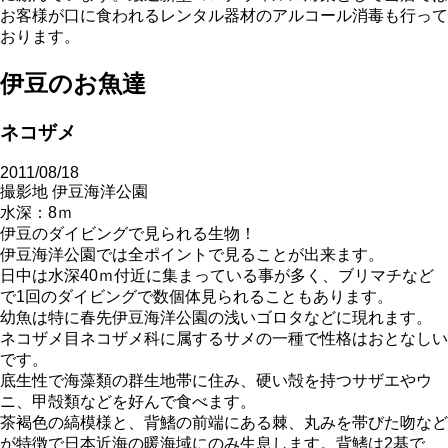
お客様が口に食われるレンタル器材のアルコール消毒も行って
おります。
伊豆のお魚達
ネコザメ
2011/08/18
撮影地 伊豆海洋公園
水深：8ｍ
伊豆のダイビングで見られる生物！
伊豆海洋公園では全ポイントで見ることが出来ます。
日中は水深40ｍ付近に集まっている事が多く、ブリマチなど
で1回のダイビングで数個体見られることもあります。
幼魚は特に春先伊豆海洋公園の浅いゴロタなどに現れます。
ネコザメ目ネコザメ科に属するサメの一種で性格はおとなしい
です。
底生性で海藻類の群生地帯に住み、硬い殻を持つサザエやウ
ニ、甲殻類などを好んで食べます。
茶褐色の縞模様と、背鰭の前端にある棘、丸みを帯びた吻など
が特徴で日本近海の暖海域にのみ生息します。背鰭は2基で、