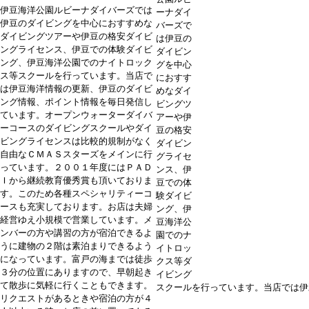
伊豆海洋公園ルビーナダイバーズでは
ーナダイ
伊豆のダイビングを中心におすすめな
バーズで
ダイビングツアーや伊豆の格安ダイビ
は伊豆の
ングライセンス、伊豆での体験ダイビ
ダイビン
ング、伊豆海洋公園でのナイトロック
グを中心
ス等スクールを行っています。当店で
におすす
は伊豆海洋情報の更新、伊豆のダイビ
めなダイ
ング情報、ポイント情報を毎日発信し
ビングツ
ています。オープンウォーターダイバ
アーや伊
ーコースのダイビングスクールやダイ
豆の格安
ビングライセンスは比較的規制がなく
ダイビン
自由なＣＭＡＳスターズをメインに行
グライセ
っています。２００１年度にはＰＡＤ
ンス、伊
Ｉから継続教育優秀賞も頂いておりま
豆での体
す。このため各種スペシャリティーコ
験ダイビ
ースも充実しております。お店は夫婦
ング、伊
経営ゆえ小規模で営業しています。メ
豆海洋公
ンバーの方や講習の方が宿泊できるよ
園でのナ
うに建物の２階は素泊まりできるよう
イトロッ
になっています。富戸の海までは徒歩
クス等ダ
３分の位置にありますので、早朝起き
イビング
て散歩に気軽に行くこともできます。
スクールを行っています。当店では伊
リクエストがあるときや宿泊の方が４