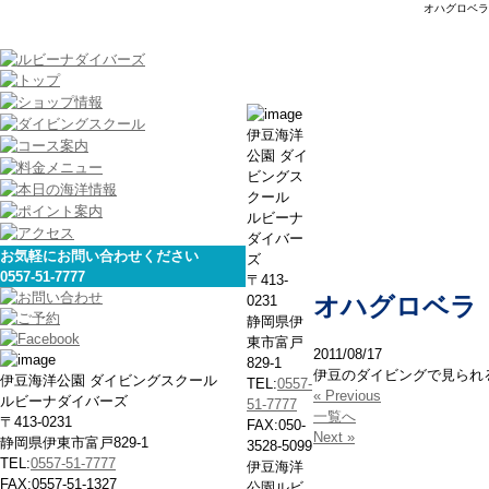
オハグロベラ
伊豆のお
伊豆海洋
公園 ダイ
ビングス
クール
ルビーナ
ダイバー
お気軽にお問い合わせください
ズ
0557-51-7777
〒413-
0231
オハグロベラ
静岡県伊
東市富戸
2011/08/17
829-1
伊豆のダイビングで見られ
伊豆海洋公園 ダイビングスクール
TEL:
0557-
« Previous
ルビーナダイバーズ
51-7777
一覧へ
〒413-0231
FAX:050-
Next »
静岡県伊東市富戸829-1
3528-5099
TEL:
0557-51-7777
伊豆海洋
FAX:0557-51-1327
公園ルビ