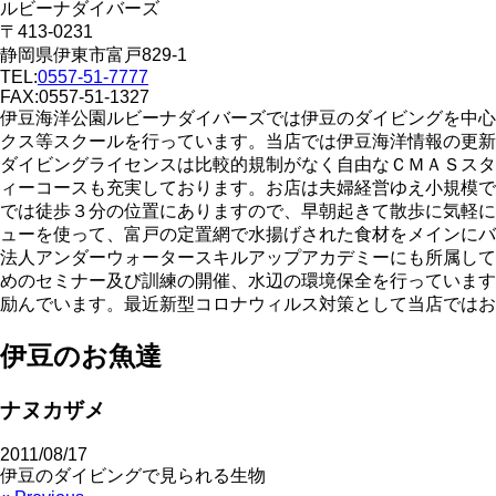
ルビーナダイバーズ
〒413-0231
静岡県伊東市富戸829-1
TEL:
0557-51-7777
FAX:0557-51-1327
伊豆海洋公園ルビーナダイバーズでは伊豆のダイビングを中心
クス等スクールを行っています。当店では伊豆海洋情報の更新
ダイビングライセンスは比較的規制がなく自由なＣＭＡＳスタ
ィーコースも充実しております。お店は夫婦経営ゆえ小規模で
では徒歩３分の位置にありますので、早朝起きて散歩に気軽に
ューを使って、富戸の定置網で水揚げされた食材をメインにバ
法人アンダーウォータースキルアップアカデミーにも所属して
めのセミナー及び訓練の開催、水辺の環境保全を行っています
励んでいます。最近新型コロナウィルス対策として当店ではお
伊豆のお魚達
ナヌカザメ
2011/08/17
伊豆のダイビングで見られる生物