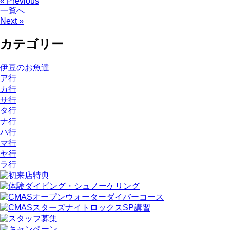
« Previous
一覧へ
Next »
カテゴリー
伊豆のお魚達
ア行
カ行
サ行
タ行
ナ行
ハ行
マ行
ヤ行
ラ行