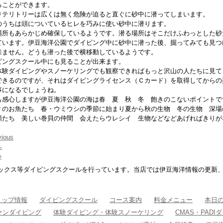
ることができます。
りテリトリーは広くは無く危険が迫ると直ぐに砂中に潜ってしまいます。
のうちは頭についているヒレを巧みに使い砂中に潜ります。
場所もあらかじめ確保しているようです。潜る場所はそこだけふわっとした砂
ています。伊豆海洋公園でダイビング中に砂中に潜った後、掘ってみても見つ
来ません。どうも潜った後で横移動しているようです。
ビングスクール中にも見ることが出来ます。
体験ダイビングやスノーケリングでも観察できればもっと沢山の人たちに見て
できるのですが、それはダイビングライセンス（Ｃカード）を取得してからの
事になるでしょうね。
も感心しますが伊豆海洋公園の海は春 夏 秋 冬 飽きのこないポイントで
Ｐのお魚たち 春・ウミウシの季節に始まり夏から秋の生物 冬の生物 深
類たち 美しい巻貝の仲間 会えたらウレシイ 生物などなどあげればきりが
vious
へ
»
ックス等ダイビングスクールを行っています。当店では伊豆海洋情報の更新
ョップ情報
ダイビングスクール
コース案内
料金メニュー
本日
ァンダイビング
体験ダイビング・体験スノーケリング
CMAS・PAD