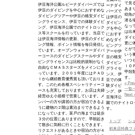
で見
伊豆海洋公園ルビーナダイバーズでは
ーナダイ
あま
伊豆のダイビングを中心におすすめな
バーズで
幼魚
ダイビングツアーや伊豆の格安ダイビ
は伊豆の
潜る
ングライセンス、伊豆での体験ダイビ
ダイビン
なっ
ング、伊豆海洋公園でのナイトロック
グを中心
は出
ス等スクールを行っています。当店で
におすす
ダイ
は伊豆海洋情報の更新、伊豆のダイビ
めなダイ
更に
ング情報、ポイント情報を毎日発信し
ビングツ
とが
ています。オープンウォーターダイバ
アーや伊
いう
ーコースのダイビングスクールやダイ
豆の格安
いつ
ビングライセンスは比較的規制がなく
ダイビン
ＩＯ
自由なＣＭＡＳスターズをメインに行
グライセ
甲殻
っています。２００１年度にはＰＡＤ
ンス、伊
す。
Ｉから継続教育優秀賞も頂いておりま
豆での体
« Pre
す。このため各種スペシャリティーコ
験ダイビ
一覧
ースも充実しております。お店は夫婦
ング、伊
Next 
経営ゆえ小規模で営業しています。メ
豆海洋公
ンバーの方や講習の方が宿泊できるよ
園でのナイトロ
うに建物の２階は素泊まりできるよう
す。
になっています。富戸の海までは徒歩
３分の位置にありますので、早朝起き
トップ
シ
て散歩に気軽に行くこともできます。
初来店特典フ
リクエストがあるときや宿泊の方が４