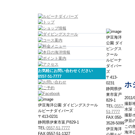
伊豆海洋
公園 ダイ
ビングス
クール
ルビーナ
ダイバー
お気軽にお問い合わせください
ズ
0557-51-7777
〒413-
0231
ホ
静岡県伊
東市富戸
2011/
829-1
撮影
伊豆海洋公園 ダイビングスクール
TEL:
0557-
水深：
ルビーナダイバーズ
51-7777
撮影
〒413-0231
FAX:050-
伊豆
静岡県伊東市富戸829-1
3528-5099
この
TEL:
0557-51-7777
伊豆海洋
海洋
FAX:0557-51-1327
公園ルビ