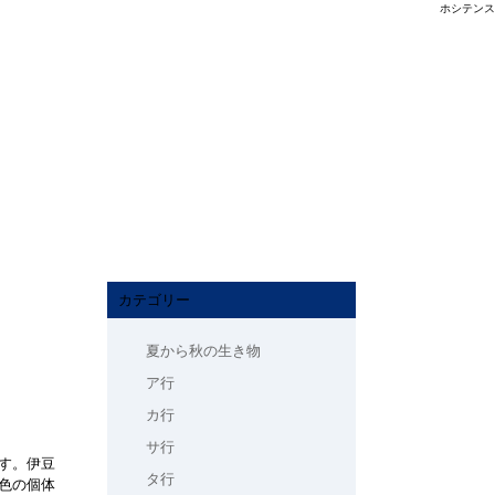
ホシテンス
カテゴリー
夏から秋の生き物
ア行
カ行
サ行
す。伊豆
タ行
色の個体