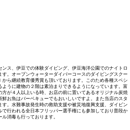
センス、伊豆での体験ダイビング、伊豆海洋公園でのナイトロ
ます。オープンウォーターダイバーコースのダイビングスクー
Ｉから継続教育優秀賞も頂いております。このため各種スペシ
るように建物の２階は素泊まりできるようになっています。富
の方が４人以上いる時、お店の前に置いてあるオリジナル炭焼
新鮮お魚はバーベキューでもおいしいですよ。また当店のスタ
ます。水難事故発生時の救助支援や被災地復興支援、ダイビン
ルで行われる全日本フリッパー選手権にも参加しており普段か
ール消毒も行っております。