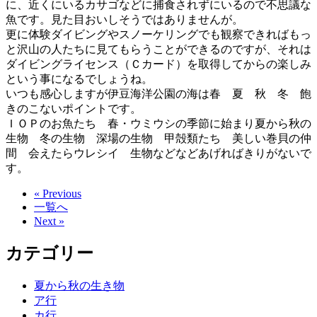
に、近くにいるカサゴなどに捕食されずにいるので不思議な
魚です。見た目おいしそうではありませんが。
更に体験ダイビングやスノーケリングでも観察できればもっ
と沢山の人たちに見てもらうことができるのですが、それは
ダイビングライセンス（Ｃカード）を取得してからの楽しみ
という事になるでしょうね。
いつも感心しますが伊豆海洋公園の海は春 夏 秋 冬 飽
きのこないポイントです。
ＩＯＰのお魚たち 春・ウミウシの季節に始まり夏から秋の
生物 冬の生物 深場の生物 甲殻類たち 美しい巻貝の仲
間 会えたらウレシイ 生物などなどあげればきりがないで
す。
« Previous
一覧へ
Next »
カテゴリー
夏から秋の生き物
ア行
カ行