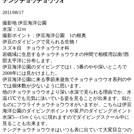
テングチョウチョウウオ
2011/08/17
撮影地 伊豆海洋公園
水深：32ｍ
撮影ポイント：伊豆海洋公園 1の根奥
伊豆のダイビングで見られる生物！
スズキ目 チョウチョウウオ科
岩礁域に生息するチョウチョウウオの仲間で相模湾以南?西
部太平洋に分布します。
伊豆海洋公園のダイビングでは1，5番のやや深いところで
2008年には見かけました。
伊豆海洋公園に来る季節来遊魚でチョウチョウウオ系列の中
では個体数が少ないように思います。
他のチョウチョウウオより深い水深で見られる理由でか、水
温15℃でも元気に泳いでいる姿を見ることが出来ます。似た
ものにフウライチョウチョウウオがいますが、こちらは伊豆
海洋公園のダイビングポイントや富戸のダイビングポイント
水深5―15ｍくらいに現れますのでダイビングスクール中に
見ることも出来ます。
テングチョウチョウウオはいつも表に出ていて大変目立つの