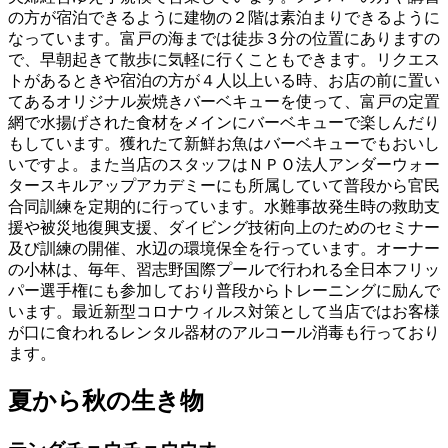
の方が宿泊できるように建物の２階は素泊まりできるように
なっています。富戸の海までは徒歩３分の位置にありますの
で、早朝起きて散歩に気軽に行くこともできます。リクエス
トがあるときや宿泊の方が４人以上いる時、お店の前に置い
てあるオリジナル炭焼きバーベキューを使って、富戸の定置
網で水揚げされた食材をメインにバーベキューで楽しんだり
もしています。獲れたて新鮮お魚はバーベキューでもおいし
いですよ。また当店のスタッフはＮＰＯ法人アンダーウォー
タースキルアップアカデミーにも所属していて普段から官民
合同訓練を定期的に行っています。水難事故発生時の救助支
援や被災地復興支援、ダイビング技術向上のためのセミナー
及び訓練の開催、水辺の環境保全を行っています。オーナー
の小林は、毎年、習志野国際プールで行われる全日本フリッ
パー選手権にも参加しており普段からトレーニングに励んで
います。最近新型コロナウィルス対策として当店ではお客様
が口に食われるレンタル器材のアルコール消毒も行っており
ます。
夏から秋の生き物