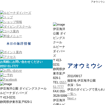
アオウミウシ
春・ウミ
伊豆海洋
公園 ダイ
ビングス
クール
ルビーナ
ダイバー
ズ
〒413-
お気軽にお問い合わせください
0231
アオウミウシ
0557-51-7777
静岡県伊
東市富戸
2011/08/17
829-1
撮影地 伊豆海洋公園
TEL:
0557-
水深：5ｍ
51-7777
伊豆海洋公園 ダイビングスクール
伊豆のダイビングで見られ
FAX:050-
ルビーナダイバーズ
一覧へ
3528-5099
〒413-0231
Next »
伊豆海洋
静岡県伊東市富戸829-1
公園ルビ