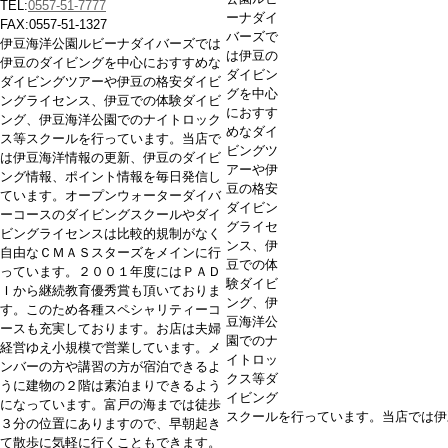
TEL:
0557-51-7777
ーナダイ
FAX:0557-51-1327
バーズで
伊豆海洋公園ルビーナダイバーズでは
は伊豆の
伊豆のダイビングを中心におすすめな
ダイビン
ダイビングツアーや伊豆の格安ダイビ
グを中心
ングライセンス、伊豆での体験ダイビ
におすす
ング、伊豆海洋公園でのナイトロック
めなダイ
ス等スクールを行っています。当店で
ビングツ
は伊豆海洋情報の更新、伊豆のダイビ
アーや伊
ング情報、ポイント情報を毎日発信し
豆の格安
ています。オープンウォーターダイバ
ダイビン
ーコースのダイビングスクールやダイ
グライセ
ビングライセンスは比較的規制がなく
ンス、伊
自由なＣＭＡＳスターズをメインに行
豆での体
っています。２００１年度にはＰＡＤ
験ダイビ
Ｉから継続教育優秀賞も頂いておりま
ング、伊
す。このため各種スペシャリティーコ
豆海洋公
ースも充実しております。お店は夫婦
園でのナ
経営ゆえ小規模で営業しています。メ
イトロッ
ンバーの方や講習の方が宿泊できるよ
クス等ダ
うに建物の２階は素泊まりできるよう
イビング
になっています。富戸の海までは徒歩
スクールを行っています。当店では伊
３分の位置にありますので、早朝起き
て散歩に気軽に行くこともできます。