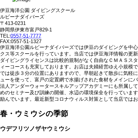
伊豆海洋公園 ダイビングスクール
ルビーナダイバーズ
〒413-0231
静岡県伊東市富戸829-1
TEL:
0557-51-7777
FAX:0557-51-1327
伊豆海洋公園ルビーナダイバーズでは伊豆のダイビングを中心
クス等スクールを行っています。当店では伊豆海洋情報の更新
ダイビングライセンスは比較的規制がなく自由なＣＭＡＳスタ
ィーコースも充実しております。お店は夫婦経営ゆえ小規模で
では徒歩３分の位置にありますので、早朝起きて散歩に気軽に
ューを使って、富戸の定置網で水揚げされた食材をメインにバ
法人アンダーウォータースキルアップアカデミーにも所属して
めのセミナー及び訓練の開催、水辺の環境保全を行っています
励んでいます。最近新型コロナウィルス対策として当店ではお
春・ウミウシの季節
ウデフリツノザヤウミウシ