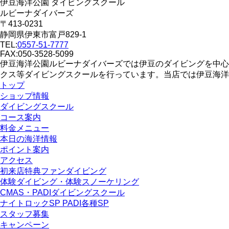
伊豆海洋公園 ダイビングスクール
ルビーナダイバーズ
〒413-0231
静岡県伊東市富戸829-1
TEL:
0557-51-7777
FAX:050-3528-5099
伊豆海洋公園ルビーナダイバーズでは伊豆のダイビングを中心
クス等ダイビングスクールを行っています。当店では伊豆海洋
トップ
ショップ情報
ダイビングスクール
コース案内
料金メニュー
本日の海洋情報
ポイント案内
アクセス
初来店特典ファンダイビング
体験ダイビング・体験スノーケリング
CMAS・PADIダイビングスクール
ナイトロックSP PADI各種SP
スタッフ募集
キャンペーン