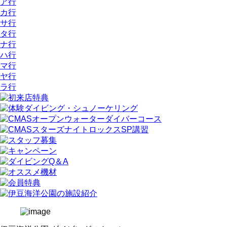
ア行
カ行
サ行
タ行
ナ行
ハ行
マ行
ヤ行
ラ行