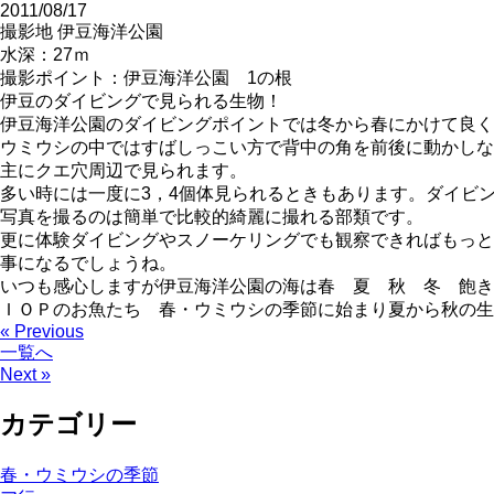
2011/08/17
撮影地 伊豆海洋公園
水深：27ｍ
撮影ポイント：伊豆海洋公園 1の根
伊豆のダイビングで見られる生物！
伊豆海洋公園のダイビングポイントでは冬から春にかけて良く
ウミウシの中ではすばしっこい方で背中の角を前後に動かしな
主にクエ穴周辺で見られます。
多い時には一度に3，4個体見られるときもあります。ダイビ
写真を撮るのは簡単で比較的綺麗に撮れる部類です。
更に体験ダイビングやスノーケリングでも観察できればもっと
事になるでしょうね。
いつも感心しますが伊豆海洋公園の海は春 夏 秋 冬 飽き
ＩＯＰのお魚たち 春・ウミウシの季節に始まり夏から秋の
« Previous
一覧へ
Next »
カテゴリー
春・ウミウシの季節