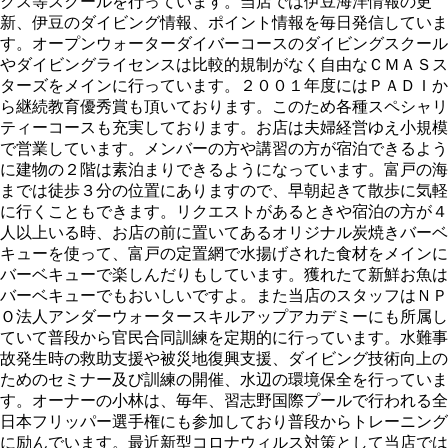
クス等スクールを行っています。当店では伊豆海洋情報の更
新、伊豆のダイビング情報、ポイント情報を毎日発信していま
す。オープンウォーターダイバーコースのダイビングスクール
やダイビングライセンスは比較的規制がなく自由なＣＭＡＳス
ターズをメインに行っています。２００１年度にはＰＡＤＩか
ら継続教育優秀賞も頂いております。このため各種スペシャリ
ティーコースも充実しております。お店は夫婦経営ゆえ小規模
で営業しています。メンバーの方や講習の方が宿泊できるよう
に建物の２階は素泊まりできるようになっています。富戸の海
までは徒歩３分の位置にありますので、早朝起きて散歩に気軽
に行くこともできます。リクエストがあるときや宿泊の方が４
人以上いる時、お店の前に置いてあるオリジナル炭焼きバーベ
キューを使って、富戸の定置網で水揚げされた食材をメインに
バーベキューで楽しんだりもしています。獲れたて新鮮お魚は
バーベキューでもおいしいですよ。また当店のスタッフはＮＰ
Ｏ法人アンダーウォータースキルアップアカデミーにも所属し
ていて普段から官民合同訓練を定期的に行っています。水難事
故発生時の救助支援や被災地復興支援、ダイビング技術向上の
ためのセミナー及び訓練の開催、水辺の環境保全を行っていま
す。オーナーの小林は、毎年、習志野国際プールで行われる全
日本フリッパー選手権にも参加しており普段からトレーニング
に励んでいます。最近新型コロナウィルス対策として当店では