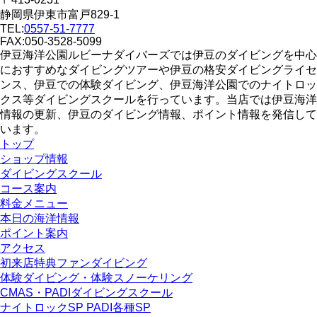
静岡県伊東市富戸829-1
TEL:
0557-51-7777
FAX:050-3528-5099
伊豆海洋公園ルビーナダイバーズでは伊豆のダイビングを中心
におすすめなダイビングツアーや伊豆の格安ダイビングライセ
ンス、伊豆での体験ダイビング、伊豆海洋公園でのナイトロッ
クス等ダイビングスクールを行っています。当店では伊豆海洋
情報の更新、伊豆のダイビング情報、ポイント情報を発信して
います。
トップ
ショップ情報
ダイビングスクール
コース案内
料金メニュー
本日の海洋情報
ポイント案内
アクセス
初来店特典ファンダイビング
体験ダイビング・体験スノーケリング
CMAS・PADIダイビングスクール
ナイトロックSP PADI各種SP