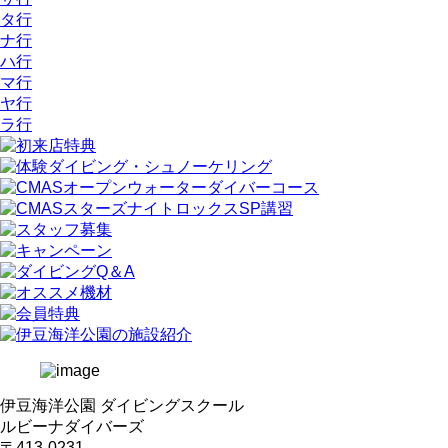
タ行
ナ行
ハ行
マ行
ヤ行
ラ行
伊豆海洋公園 ダイビングスクール
ルビーナダイバーズ
〒413-0231